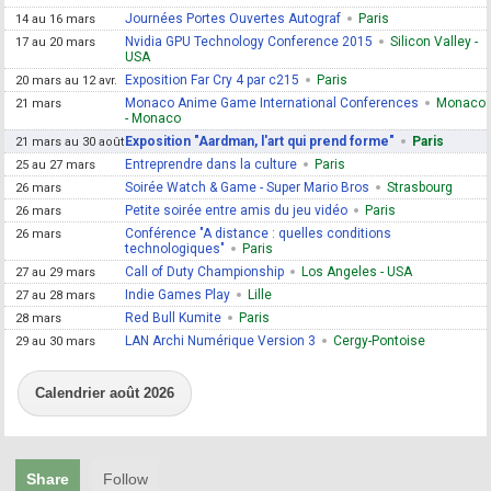
Journées Portes Ouvertes Autograf
Paris
14 au 16 mars
Nvidia GPU Technology Conference 2015
Silicon Valley -
17 au 20 mars
USA
Exposition Far Cry 4 par c215
Paris
20 mars au 12 avr.
Monaco Anime Game International Conferences
Monaco
21 mars
- Monaco
Exposition "Aardman, l'art qui prend forme"
Paris
21 mars au 30 août
Entreprendre dans la culture
Paris
25 au 27 mars
Soirée Watch & Game - Super Mario Bros
Strasbourg
26 mars
Petite soirée entre amis du jeu vidéo
Paris
26 mars
Conférence "A distance : quelles conditions
26 mars
technologiques"
Paris
Call of Duty Championship
Los Angeles - USA
27 au 29 mars
Indie Games Play
Lille
27 au 28 mars
Red Bull Kumite
Paris
28 mars
LAN Archi Numérique Version 3
Cergy-Pontoise
29 au 30 mars
Calendrier août 2026
Share
Follow