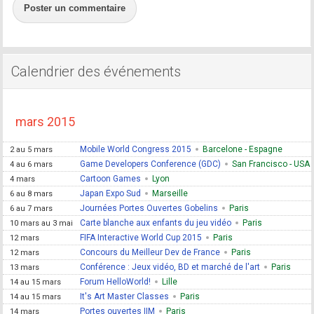
Poster un commentaire
Calendrier des événements
mars 2015
Mobile World Congress 2015
Barcelone - Espagne
2 au 5 mars
Game Developers Conference (GDC)
San Francisco - USA
4 au 6 mars
Cartoon Games
Lyon
4 mars
Japan Expo Sud
Marseille
6 au 8 mars
Journées Portes Ouvertes Gobelins
Paris
6 au 7 mars
Carte blanche aux enfants du jeu vidéo
Paris
10 mars au 3 mai
FIFA Interactive World Cup 2015
Paris
12 mars
Concours du Meilleur Dev de France
Paris
12 mars
Conférence : Jeux vidéo, BD et marché de l'art
Paris
13 mars
Forum HelloWorld!
Lille
14 au 15 mars
It's Art Master Classes
Paris
14 au 15 mars
Portes ouvertes IIM
Paris
14 mars