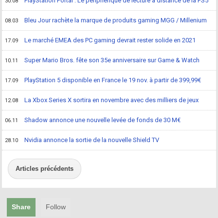
PlayStation Portal : Le périphérique de lecture à distance de la PS5
30.08
Bleu Jour rachète la marque de produits gaming MGG / Millenium
08.03
Le marché EMEA des PC gaming devrait rester solide en 2021
17.09
Super Mario Bros. fête son 35e anniversaire sur Game & Watch
10.11
PlayStation 5 disponible en France le 19 nov. à partir de 399,99€
17.09
La Xbox Series X sortira en novembre avec des milliers de jeux
12.08
Shadow annonce une nouvelle levée de fonds de 30 M€
06.11
Nvidia annonce la sortie de la nouvelle Shield TV
28.10
Articles précédents
Share
Follow