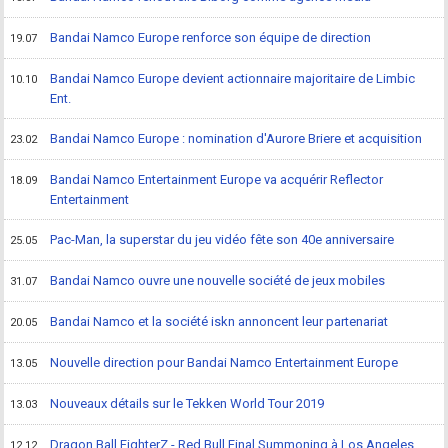
Bandai Namco Europe renforce son équipe de direction
19.07
Bandai Namco Europe devient actionnaire majoritaire de Limbic
10.10
Ent.
Bandai Namco Europe : nomination d'Aurore Briere et acquisition
23.02
Bandai Namco Entertainment Europe va acquérir Reflector
18.09
Entertainment
Pac-Man, la superstar du jeu vidéo fête son 40e anniversaire
25.05
Bandai Namco ouvre une nouvelle société de jeux mobiles
31.07
Bandai Namco et la société iskn annoncent leur partenariat
20.05
Nouvelle direction pour Bandai Namco Entertainment Europe
13.05
Nouveaux détails sur le Tekken World Tour 2019
13.03
Dragon Ball FighterZ - Red Bull Final Summoning à Los Angeles
12.12