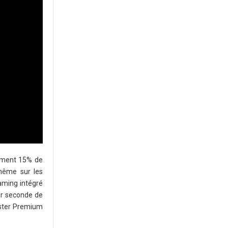
lement 15% de
 même sur les
aming intégré
par seconde de
aster Premium