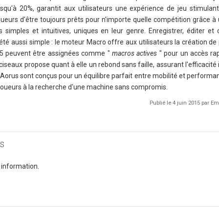
usqu'à 20%, garantit aux utilisateurs une expérience de jeu stimulan
ueurs d'être toujours prêts pour n'importe quelle compétition grâce à 
 simples et intuitives, uniques en leur genre. Enregistrer, éditer et 
été aussi simple : le moteur Macro offre aux utilisateurs la création d
25 peuvent être assignées comme "
macros actives
" pour un accès ra
ciseaux propose quant à elle un rebond sans faille, assurant l'efficacité
Aorus sont conçus pour un équilibre parfait entre mobilité et perform
es joueurs à la recherche d'une machine sans compromis.
Publié le 4 juin 2015 par 
s
 information.