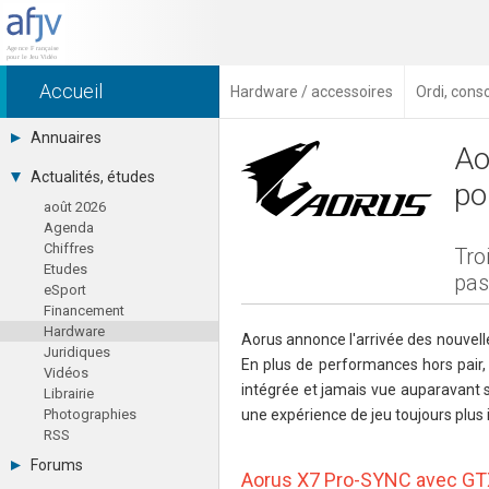
Accueil
Hardware / accessoires
Ordi, cons
Annuaires
Ao
Toutes les sociétés (691)
Actualités, études
po
Studios (418)
août 2026
Editeurs (49)
Agenda
Distributeurs (16)
Chiffres
Hard. / Accessoires (10)
Tro
Etudes
Middlewares (15)
pas
eSport
Prestataires (99)
Financement
Assoc. / Syndicats (21)
Hardware
Formations / Ecoles (46)
Aorus annonce l'arrivée des nouvelle
Juridiques
Presse spécialisée (17)
En plus de performances hors pair,
Vidéos
intégrée et jamais vue auparavant s
Librairie
Photographies
une expérience de jeu toujours plus 
RSS
Forums
Aorus X7 Pro-SYNC avec GTX 9