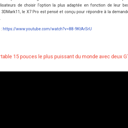
ilisateurs de choisir l'option la plus adaptée en fonction de leur be
r 3DMark11, le X7 Pro est pensé et conçu pour répondre à la demand
.
 :
https://www.youtube.com/watch?v=88-9KtArSrU
portable 15 pouces le plus puissant du monde avec deux