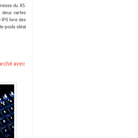
romesse du X5.
t deux cartes
IPS livre des
le-poids idéal
marché avec