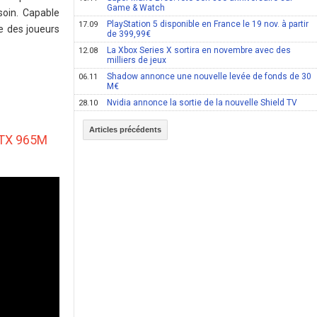
Game & Watch
soin. Capable
PlayStation 5 disponible en France le 19 nov. à partir
17.09
e des joueurs
de 399,99€
La Xbox Series X sortira en novembre avec des
12.08
milliers de jeux
Shadow annonce une nouvelle levée de fonds de 30
06.11
M€
Nvidia annonce la sortie de la nouvelle Shield TV
28.10
Articles précédents
 GTX 965M