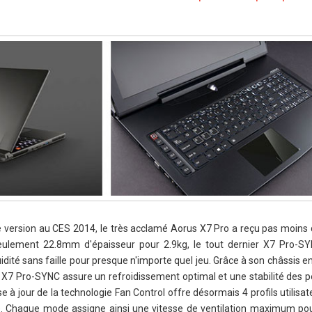
 version au CES 2014, le très acclamé Aorus X7 Pro a reçu pas moins
eulement 22.8mm d'épaisseur pour 2.9kg, le tout dernier X7 Pro-S
uidité sans faille pour presque n'importe quel jeu. Grâce à son châssis 
e X7 Pro-SYNC assure un refroidissement optimal et une stabilité des 
à jour de la technologie Fan Control offre désormais 4 profils utilisat
sé. Chaque mode assigne ainsi une vitesse de ventilation maximum po