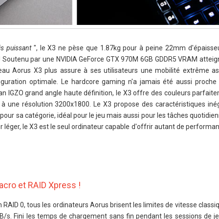
is puissant
", le X3 ne pèse que 1.87kg pour à peine 22mm d'épaisseu
! Soutenu par une NVIDIA GeForce GTX 970M 6GB GDDR5 VRAM atteign
au Aorus X3 plus assure à ses utilisateurs une mobilité extrême a
nfiguration optimale. Le hardcore gaming n'a jamais été aussi proche 
an IGZO grand angle haute définition, le X3 offre des couleurs parfait
 à une résolution 3200x1800. Le X3 propose des caractéristiques iné
ur sa catégorie, idéal pour le jeu mais aussi pour les tâches quotidie
 léger, le X3 est le seul ordinateur capable d'offrir autant de perform
acro et RAID Xpress !
RAID 0, tous les ordinateurs Aorus brisent les limites de vitesse class
MB/s. Fini les temps de chargement sans fin pendant les sessions de je