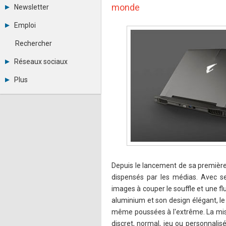
Tous les forums
monde
Newsletter
Créer un compte
Archives
Se connecter
Emploi
Abonnement
Messages privés
Consulter les annonces
Contacter un modérateur
Rechercher
Déposer une annonce
Observatoire de l'emploi
Réseaux sociaux
Métiers et compétences
Twitter
Plus
Youtube
Annonceurs
LinkedIn
Statistiques
Facebook
Plan du site
Instagram
Sitemap XML
Pinterest
Ping Awards
A propos
Mentions légales
Depuis le lancement de sa première
dispensés par les médias. Avec s
images à couper le souffle et une fl
aluminium et son design élégant, l
même poussées à l'extrême. La mise 
discret, normal, jeu ou personnali