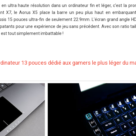
 en ultra haute résolution dans un ordinateur fin et léger, c'est la p
ant X7, le Aorus X5 place la barre un peu plus haut en embarquan
is 15 pouces ultra-fin de seulement 22.9mm. L'écran grand angle HD 
épatants pour une expérience de jeu sans précédent. Avec son ratio tail
5 est tout simplement imbattable !
'ordinateur 13 pouces dédié aux gamers le plus léger du 