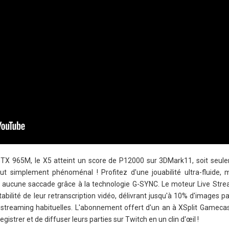
GTX 965M, le X5 atteint un score de P12000 sur 3DMark11, soit seu
t simplement phénoménal ! Profitez d'une jouabilité ultra-fluide,
s aucune saccade grâce à la technologie G-SYNC. Le moteur Live Stre
tabilité de leur retranscription vidéo, délivrant jusqu'à 10% d'images 
 de streaming habituelles. L'abonnement offert d'un an à XSplit Gamec
gistrer et de diffuser leurs parties sur Twitch en un clin d'œil !