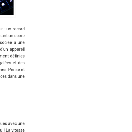
r : un record
ant un score
ssociée à une
d'un appareil
ement définies
galées et des
nnes. Pensé et
ances dans une
iques avec une
u ! La vitesse