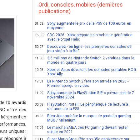
Ordi, consoles, mobiles (dernières
publications)
Sony augmente le prix de la PS5 de 100 euros en
31.03
moyenne
GDC 2026 : Xbox prépare sa prochaine génération
15.03
avec le projet Helix
Découvrez - en ligne - les premières consoles de
30.07
jeux vidéo à la BnF
3,5 millions de Nintendo Switch 2 vendues dans le
11.06
monde en quatre jours
Xbox et Asus dévoilent les consoles portables ROG
10.06
Xbox Ally
La Nintendo Switch 2 fera son arrivée en 2025 -
17.01
Premier aperçu en vidéo
Sony annonce la PlayStation 5 Pro prévue pour le 7
11.09
novembre 2024
 de 10 awards
PlayStation Portal : Le périphérique de lecture à
30.08
distance de la PS5
YNC offre des
Bleu Jour rachète la marque de produits gaming
08.03
entièrement en
MGG / Millenium
performances,
Le marché EMEA des PC gaming devrait rester
17.09
eurs uniques :
solide en 2021
ur répondre à
Super Mario Bros. fête son 35e anniversaire sur
10.11