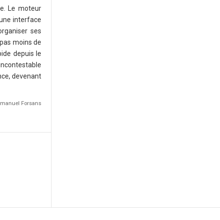
te. Le moteur
une interface
organiser ses
e pas moins de
pide depuis le
 incontestable
ance, devenant
Emmanuel Forsans