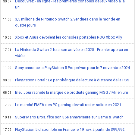
Découvrez - en ligne - les premières consoles de jeux vidéo à la
30.07
BnF
3,5 millions de Nintendo Switch 2 vendues dans le monde en
11.06
quatre jours
Xbox et Asus dévoilent les consoles portables ROG Xbox Ally
10.06
La Nintendo Switch 2 fera son arrivée en 2025 - Premier aperçu en
17.01
vidéo
Sony annonce la PlayStation 5 Pro prévue pour le 7 novembre 2024
11.09
PlayStation Portal : Le périphérique de lecture à distance de la PS5
30.08
Bleu Jour rachète la marque de produits gaming MGG / Millenium
08.03
Le marché EMEA des PC gaming devrait rester solide en 2021
17.09
Super Mario Bros. fête son 35e anniversaire sur Game & Watch
10.11
PlayStation 5 disponible en France le 19 nov. à partir de 399,99€
17.09