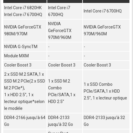
Intel Core i7 6820HK
Intel Core i7
Intel Core i7 6700HQ
Intel Core i7 6700HQ
6700HQ
NVIDIA
NVIDIA GeForceGTX
NVIDIA GeForceGTX
GeForceGTX
980M/970M
970M/960M
970M/960M
NVIDIA G-SyncTM
-
-
Module MXM
-
-
Cooler Boost 3
Cooler Boost 3
Cooler Boost 3
2 x SSD M.2 SATA,1 x
SSD M.2 PCIe(2 x SSD
1 x SSD M.2
1 x SSD Combo
M.2 PCIe*),
Combo
PCIe/SATA,1 x HDD
1 x HDD 2.5’’, 1 x
PCIe/SATA,1 x
2.5’’, 1 x lecteur optique
lecteur optique*selon
HDD 2.5’’
le modèle
DDR4-2166 jusqu’à 64
DDR4-2133
DDR4-2133 jusqu’à 32
Go
jusqu’à 32 Go
Go