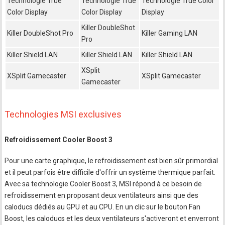
Technologie True
Technologie True
Technologie True Color
Color Display
Color Display
Display
Killer DoubleShot
Killer DoubleShot Pro
Killer Gaming LAN
Pro
Killer Shield LAN
Killer Shield LAN
Killer Shield LAN
XSplit
XSplit Gamecaster
XSplit Gamecaster
Gamecaster
Technologies MSI exclusives
Refroidissement Cooler Boost 3
Pour une carte graphique, le refroidissement est bien sûr primordial
et il peut parfois être difficile d'offrir un système thermique parfait.
Avec sa technologie Cooler Boost 3, MSI répond à ce besoin de
refroidissement en proposant deux ventilateurs ainsi que des
caloducs dédiés au GPU et au CPU. En un clic sur le bouton Fan
Boost, les caloducs et les deux ventilateurs s'activeront et enverront