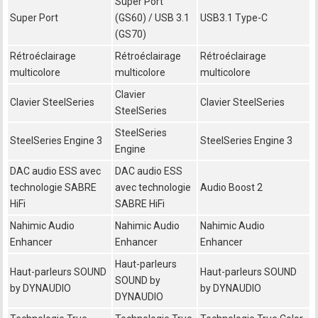
Super Port
Super Port
(GS60) / USB 3.1
USB3.1 Type-C
(GS70)
Rétroéclairage
Rétroéclairage
Rétroéclairage
multicolore
multicolore
multicolore
Clavier
Clavier SteelSeries
Clavier SteelSeries
SteelSeries
SteelSeries
SteelSeries Engine 3
SteelSeries Engine 3
Engine
DAC audio ESS avec
DAC audio ESS
technologie SABRE
avec technologie
Audio Boost 2
HiFi
SABRE HiFi
Nahimic Audio
Nahimic Audio
Nahimic Audio
Enhancer
Enhancer
Enhancer
Haut-parleurs
Haut-parleurs SOUND
Haut-parleurs SOUND
SOUND by
by DYNAUDIO
by DYNAUDIO
DYNAUDIO