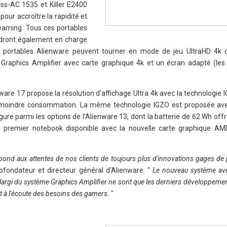
less-AC 1535 et Killer E2400
our accroître la rapidité et
treaming. Tous ces portables
ndront également en charge
s portables Alienware peuvent tourner en mode de jeu UltraHD 4k 
Graphics Amplifier avec carte graphique 4k et un écran adapté (le
nware 17 propose la résolution d'affichage Ultra 4k avec la technologie
e moindre consommation. La même technologie IGZO est proposée ave
figure parmi les options de l'Alienware 13, dont la batterie de 62 Wh off
le premier notebook disponible avec la nouvelle carte graphique 
pond aux attentes de nos clients de toujours plus d'innovations gages d
cofondateur et directeur général d'Alienware. "
Le nouveau système ave
 élargi du système Graphics Amplifier ne sont que les derniers développemen
 à l'écoute des besoins des gamers.
"