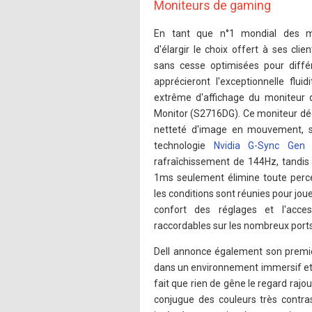
Moniteurs de gaming
En tant que n°1 mondial des mon
d'élargir le choix offert à ses cl
sans cesse optimisées pour diff
apprécieront l'exceptionnelle fluid
extrême d'affichage du moniteur
Monitor (S2716DG). Ce moniteur déd
netteté d'image en mouvement, sa
technologie
Nvidia G-Sync Gen I
rafraîchissement de 144Hz, tandis
1ms seulement élimine toute perc
les conditions sont réunies pour jou
confort des réglages et l'access
raccordables sur les nombreux port
Dell annonce également son premie
dans un environnement immersif et 
fait que rien de gêne le regard rajo
conjugue des couleurs très contra