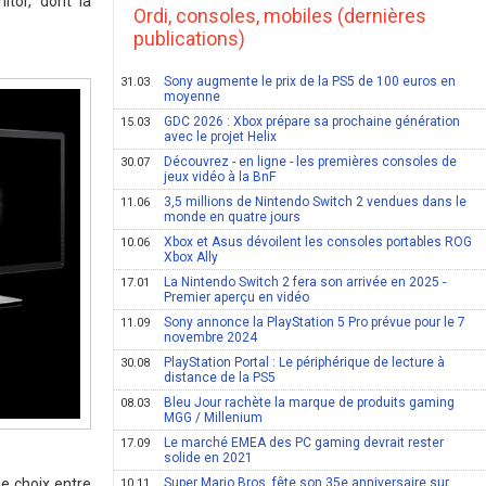
itor, dont la
Ordi, consoles, mobiles (dernières
publications)
Sony augmente le prix de la PS5 de 100 euros en
31.03
moyenne
GDC 2026 : Xbox prépare sa prochaine génération
15.03
avec le projet Helix
Découvrez - en ligne - les premières consoles de
30.07
jeux vidéo à la BnF
3,5 millions de Nintendo Switch 2 vendues dans le
11.06
monde en quatre jours
Xbox et Asus dévoilent les consoles portables ROG
10.06
Xbox Ally
La Nintendo Switch 2 fera son arrivée en 2025 -
17.01
Premier aperçu en vidéo
Sony annonce la PlayStation 5 Pro prévue pour le 7
11.09
novembre 2024
PlayStation Portal : Le périphérique de lecture à
30.08
distance de la PS5
Bleu Jour rachète la marque de produits gaming
08.03
MGG / Millenium
Le marché EMEA des PC gaming devrait rester
17.09
solide en 2021
e choix entre
Super Mario Bros. fête son 35e anniversaire sur
10.11