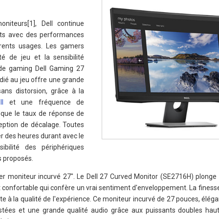
iteurs[1], Dell continue
ients avec des performances
érents usages. Les gamers
ité de jeu et la sensibilité
 de gaming Dell Gaming 27
ié au jeu offre une grande
ns distorsion, grâce à la
I
et une fréquence de
 que le taux de réponse de
eption de décalage. Toutes
er des heures durant avec le
ibilité des périphériques
s proposés.
r moniteur incurvé 27". Le Dell 27 Curved Monitor (SE2716H) plonge 
confortable qui confère un vrai sentiment d'enveloppement. La finesse
ute à la qualité de l'expérience. Ce moniteur incurvé de 27 pouces, éléga
stées et une grande qualité audio grâce aux puissants doubles hau