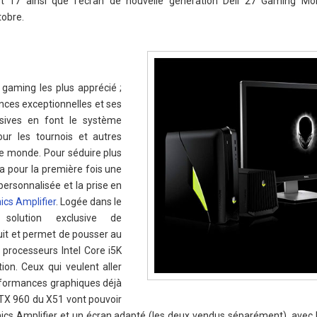
t 17 ainsi que l'écran de nouvelle génération Dell 27 Gaming Mon
tobre.
 gaming les plus apprécié ;
ces exceptionnelles et ses
usives en font le système
ur les tournois et autres
e monde. Pour séduire plus
a pour la première fois une
personnalisée et la prise en
ics Amplifier
. Logée dans le
olution exclusive de
uit et permet de pousser au
processeurs Intel Core i5K
on. Ceux qui veulent aller
erformances graphiques déjà
GTX 960 du X51 vont pouvoir
ics Amplifier et un écran adapté (les deux vendus séparément), avec l