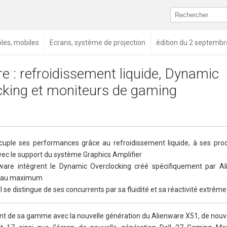
oles, mobiles
Ecrans, système de projection
édition du 2 septemb
e : refroidissement liquide, Dynamic
cking et moniteurs de gaming
ple ses performances grâce au refroidissement liquide, à ses proc
vec le support du système Graphics Amplifier
ware intègrent le Dynamic Overclocking créé spécifiquement par A
U au maximum
se distingue de ses concurrents par sa fluidité et sa réactivité extrême
t de sa gamme avec la nouvelle génération du Alienware X51, de nouve