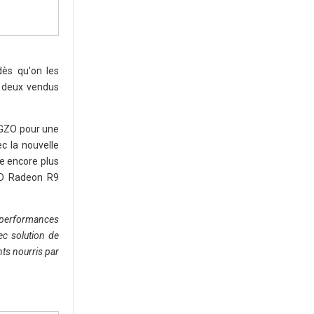
dès qu'on les
s deux vendus
 IGZO pour une
c la nouvelle
re encore plus
AMD Radeon R9
e performances
c solution de
ts nourris par