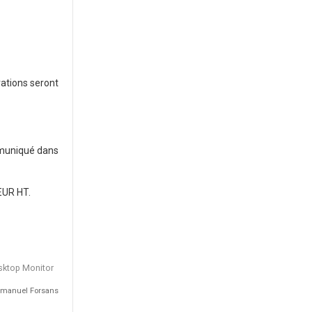
rations seront
ommuniqué dans
 EUR HT.
esktop Monitor
Emmanuel Forsans