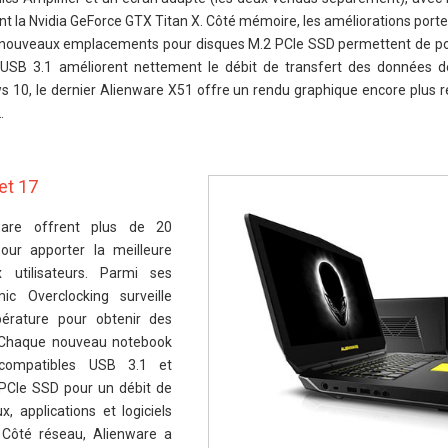
t la Nvidia GeForce GTX Titan X. Côté mémoire, les améliorations porten
 nouveaux emplacements pour disques M.2 PCIe SSD permettent de po
 USB 3.1 améliorent nettement le débit de transfert des données de
10, le dernier Alienware X51 offre un rendu graphique encore plus ré
.
et 17
ware offrent plus de 20
our apporter la meilleure
 utilisateurs. Parmi ses
ic Overclocking surveille
érature pour obtenir des
Chaque nouveau notebook
compatibles USB 3.1 et
 PCIe SSD pour un débit de
 applications et logiciels
. Côté réseau, Alienware a