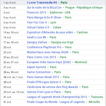
I Love Transmedia #4
Paris
1 au 4 oct.
Sur la route de la BlizzCon
Prague - République tchèque
3 au 4 oct.
Firaxicon 2015
Baltimore - USA
3 oct.
Paris Manga & Sci-Fi Show
Paris
3 au 4 oct.
Yaoi Yuri Con 4
Lyon
3 au 4 oct.
Virtual Calais 6.0
Calais
3 au 4 oct.
Exposition d'Artworks de jeux vidéo
Castries
10 au 18 oct.
Geek's Live #8
Paris
14 oct.
Savigny Games
Savigny-sur-Orge
17 au 18 oct.
Conférence PlaySmart Pro
Paris
20 oct.
Masterclass avec Harvey Smith
Paris
22 oct.
Paris Comic Con 2015
Paris
23 au 25 oct.
European Indie Game Days (EIGD)
Montreuil
26 au 27 oct.
eSport Summit
Paris
27 oct.
Game Connection
Paris
28 au 30 oct.
Paris Games Week 2015
Paris
28 oct. au 1 nov.
Finale EPSI-Ligue Saison 2
Paris
28 oct.
Cérémonie de remise des Ping Awards
Paris
29 oct.
Games From Lyon in Paris
Paris
29 oct. au 10 nov.
League of Legends World Championship 2015
Toulouse
31 oct.
Finale Coupe du Monde : League of Legends
Aéroville
31 oct.