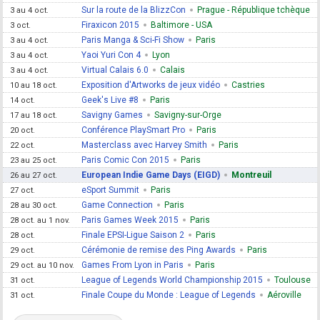
Sur la route de la BlizzCon
Prague - République tchèque
3 au 4 oct.
Firaxicon 2015
Baltimore - USA
3 oct.
Paris Manga & Sci-Fi Show
Paris
3 au 4 oct.
Yaoi Yuri Con 4
Lyon
3 au 4 oct.
Virtual Calais 6.0
Calais
3 au 4 oct.
Exposition d'Artworks de jeux vidéo
Castries
10 au 18 oct.
Geek's Live #8
Paris
14 oct.
Savigny Games
Savigny-sur-Orge
17 au 18 oct.
Conférence PlaySmart Pro
Paris
20 oct.
Masterclass avec Harvey Smith
Paris
22 oct.
Paris Comic Con 2015
Paris
23 au 25 oct.
European Indie Game Days (EIGD)
Montreuil
26 au 27 oct.
eSport Summit
Paris
27 oct.
Game Connection
Paris
28 au 30 oct.
Paris Games Week 2015
Paris
28 oct. au 1 nov.
Finale EPSI-Ligue Saison 2
Paris
28 oct.
Cérémonie de remise des Ping Awards
Paris
29 oct.
Games From Lyon in Paris
Paris
29 oct. au 10 nov.
League of Legends World Championship 2015
Toulouse
31 oct.
Finale Coupe du Monde : League of Legends
Aéroville
31 oct.