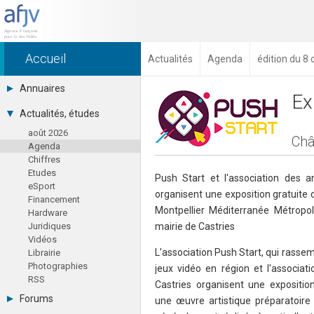
Accueil
Actualités
Agenda
édition du 8
Annuaires
Ex
Toutes les sociétés (691)
Actualités, études
Studios (418)
août 2026
Editeurs (49)
Châ
Agenda
Distributeurs (16)
Chiffres
Hard. / Accessoires (10)
Etudes
Middlewares (15)
Push Start et l'association des 
eSport
Prestataires (99)
organisent une exposition gratuite 
Financement
Assoc. / Syndicats (21)
Montpellier Méditerranée Métropo
Hardware
Formations / Ecoles (46)
Juridiques
mairie de Castries
Presse spécialisée (17)
Vidéos
L'association Push Start, qui rassem
Librairie
Photographies
jeux vidéo en région et l'associa
RSS
Castries organisent une expositio
Forums
une œuvre artistique préparatoire 