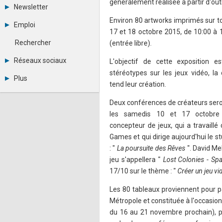
généralement réalisée à partir d'out
Tous les forums
Newsletter
Créer un compte
Environ 80 artworks imprimés sur to
Archives
Se connecter
Emploi
Abonnement
Messages privés
17 et 18 octobre 2015, de 10:00 à 
Consulter les annonces
Contacter un modérateur
Rechercher
(entrée libre).
Déposer une annonce
Observatoire de l'emploi
Réseaux sociaux
L'objectif de cette exposition 
Métiers et compétences
stéréotypes sur les jeux vidéo, la 
Twitter
Plus
Youtube
tend leur création.
Annonceurs
LinkedIn
Statistiques
Facebook
Deux conférences de créateurs sero
Plan du site
Instagram
les samedis 10 et 17 octobre 
Sitemap XML
Pinterest
concepteur de jeux, qui a travaillé
Ping Awards
Games et qui dirige aujourd'hui le s
A propos
: "
La poursuite des Rêves
". David Me
Mentions légales
jeu s'appellera "
Lost Colonies - S
17/10 sur le thème : "
Créer un jeu v
Les 80 tableaux proviennent pour pa
Métropole et constituée à l'occasion
du 16 au 21 novembre prochain), p