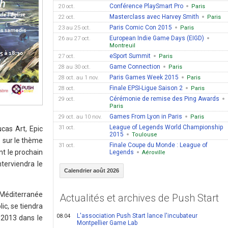
Conférence PlaySmart Pro
20 oct.
Paris
Masterclass avec Harvey Smith
22 oct.
Paris
Paris Comic Con 2015
23 au 25 oct.
Paris
European Indie Game Days (EIGD)
26 au 27 oct.
Montreuil
eSport Summit
27 oct.
Paris
Game Connection
28 au 30 oct.
Paris
Paris Games Week 2015
28 oct. au 1 nov.
Paris
Finale EPSI-Ligue Saison 2
28 oct.
Paris
Cérémonie de remise des Ping Awards
29 oct.
Paris
Games From Lyon in Paris
29 oct. au 10 nov.
Paris
League of Legends World Championship
31 oct.
ucas Art, Epic
2015
Toulouse
e sur le thème
Finale Coupe du Monde : League of
31 oct.
nt le prochain
Legends
Aéroville
terviendra le
Calendrier août 2026
 Méditerranée
Actualités et archives de Push Start
ic, se tiendra
L'association Push Start lance l'incubateur
08.04
 2013 dans le
Montpellier Game Lab