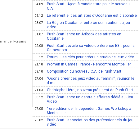
Push Start : Appel à candidature pour le nouveau
04.09
C.A.
Le référentiel des artistes d'Occitanie est disponible
05.12
La Région Occitanie renforce son soutien au jeu
23.07
vidéo
Push Start lance un Artbook des artistes en
01.07
Occitanie
Emmanuel Forsans
Push Start dévoile sa vidéo conférence E3… pour la
22.08
Gamescom
Forum : Les clés pour créer un studio de jeux vidéo
05.12
Women in Games France - Rencontre Montpellier
21.10
Composition du nouveau C.A. de Push Start
09.10
"Osons créer des jeux vidéo au féminin", réunion le
27.04
4 mai
Christophe Héral, nouveau président de Push Start
21.03
Push Start lance un centre d'affaires dédié au Jeu
08.12
Vidéo
1ère édition de l'Independent Games Workshop à
07.05
Montpellier
Push Start : association des professionnels du jeu
25.02
vidéo