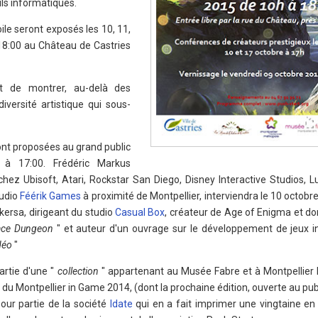
ils informatiques.
ile seront exposés les 10, 11,
18:00 au Château de Castries
est de montrer, au-delà des
diversité artistique qui sous-
nt proposées au grand public
à 17:00. Frédéric Markus
 chez Ubisoft, Atari, Rockstar San Diego, Disney Interactive Studios, L
tudio
Féérik Games
à proximité de Montpellier, interviendra le 10 octobr
kersa, dirigeant du studio
Casual Box
, créateur de Age of Enigma et do
pace Dungeon
" et auteur d'un ouvrage sur le développement de jeux in
idéo
"
rtie d'une "
collection
" appartenant au Musée Fabre et à Montpellier
 du Montpellier in Game 2014, (dont la prochaine édition, ouverte au publ
our partie de la société
Idate
qui en a fait imprimer une vingtaine en