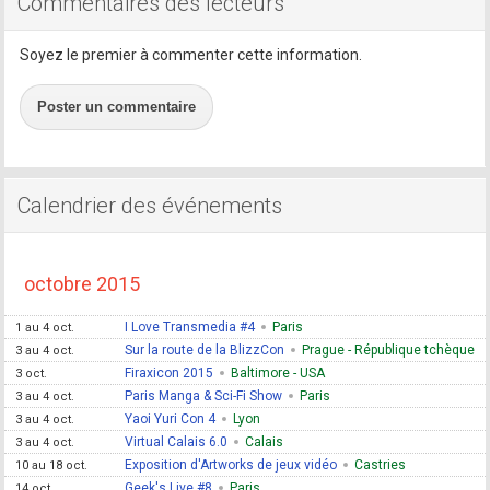
Commentaires des lecteurs
Soyez le premier à commenter cette information.
Poster un commentaire
Calendrier des événements
octobre 2015
I Love Transmedia #4
Paris
1 au 4 oct.
Sur la route de la BlizzCon
Prague - République tchèque
3 au 4 oct.
Firaxicon 2015
Baltimore - USA
3 oct.
Paris Manga & Sci-Fi Show
Paris
3 au 4 oct.
Yaoi Yuri Con 4
Lyon
3 au 4 oct.
Virtual Calais 6.0
Calais
3 au 4 oct.
Exposition d'Artworks de jeux vidéo
Castries
10 au 18 oct.
Geek's Live #8
Paris
14 oct.