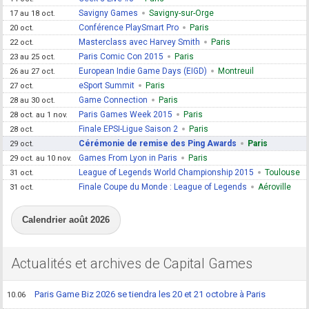
Savigny Games
Savigny-sur-Orge
17 au 18 oct.
Conférence PlaySmart Pro
Paris
20 oct.
Masterclass avec Harvey Smith
Paris
22 oct.
Paris Comic Con 2015
Paris
23 au 25 oct.
European Indie Game Days (EIGD)
Montreuil
26 au 27 oct.
eSport Summit
Paris
27 oct.
Game Connection
Paris
28 au 30 oct.
Paris Games Week 2015
Paris
28 oct. au 1 nov.
Finale EPSI-Ligue Saison 2
Paris
28 oct.
Cérémonie de remise des Ping Awards
Paris
29 oct.
Games From Lyon in Paris
Paris
29 oct. au 10 nov.
League of Legends World Championship 2015
Toulouse
31 oct.
Finale Coupe du Monde : League of Legends
Aéroville
31 oct.
Calendrier août 2026
Actualités et archives de Capital Games
Paris Game Biz 2026 se tiendra les 20 et 21 octobre à Paris
10.06