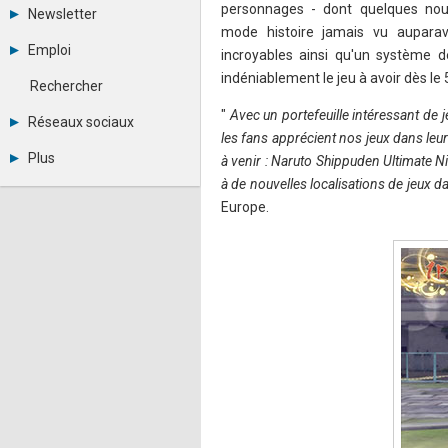
Tous les forums
personnages - dont quelques n
Newsletter
Créer un compte
mode histoire jamais vu aupara
Archives
Se connecter
Emploi
incroyables ainsi qu'un système 
Abonnement
Messages privés
Consulter les annonces
indéniablement le jeu à avoir dès le 
Contacter un modérateur
Rechercher
Déposer une annonce
"
Avec un portefeuille intéressant de 
Observatoire de l'emploi
Réseaux sociaux
Métiers et compétences
les fans apprécient nos jeux dans leur
Twitter
Plus
à venir : Naruto Shippuden Ultimate N
Youtube
à de nouvelles localisations de jeux da
Annonceurs
LinkedIn
Statistiques
Facebook
Europe.
Plan du site
Instagram
Sitemap XML
Pinterest
Ping Awards
A propos
Mentions légales