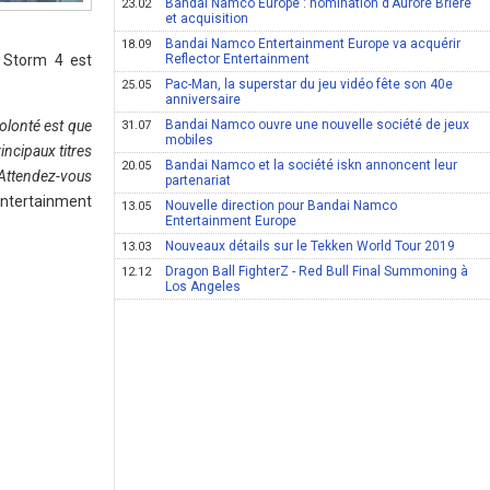
Bandai Namco Europe : nomination d'Aurore Briere
23.02
et acquisition
Bandai Namco Entertainment Europe va acquérir
18.09
a Storm 4 est
Reflector Entertainment
Pac-Man, la superstar du jeu vidéo fête son 40e
25.05
anniversaire
olonté est que
Bandai Namco ouvre une nouvelle société de jeux
31.07
mobiles
incipaux titres
Bandai Namco et la société iskn annoncent leur
20.05
 Attendez-vous
partenariat
 Entertainment
Nouvelle direction pour Bandai Namco
13.05
Entertainment Europe
Nouveaux détails sur le Tekken World Tour 2019
13.03
Dragon Ball FighterZ - Red Bull Final Summoning à
12.12
Los Angeles