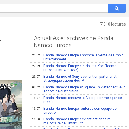
7,318 lectures
Actualités et archives de Bandai
n
Namco Europe
Bandai Namco Europe annonce la vente de Limbic
22.12
Entertainment
Bandai Namco Europe distribuera Koei Tecmo
22.09
Europe (EMEA et ANZ)
Bandai Namco et Sony scellent un partenariat
29.07
stratégique autour des IP
Bandai Namco Europe et Square Enix étendent leur
04.02
accord de distribution
Bandai Namco renouvelle Biborg comme agence
18.07
média
Bandai Namco Europe renforce son équipe de
19.07
direction
Bandai Namco Europe devient actionnaire
10.10
majoritaire de Limbic Ent.