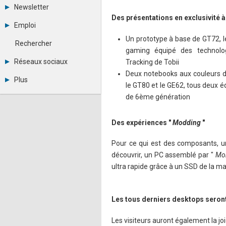
Tous les forums
Newsletter
Créer un compte
Des présentations en exclusivité à 
Archives
Se connecter
Emploi
Abonnement
Messages privés
Un prototype à base de GT72, l
Consulter les annonces
Contacter un modérateur
Rechercher
Déposer une annonce
gaming équipé des technolo
Observatoire de l'emploi
Réseaux sociaux
Tracking de Tobii
Métiers et compétences
Deux notebooks aux couleurs d
Twitter
Plus
le GT80 et le GE62, tous deux 
Youtube
Annonceurs
LinkedIn
de 6ème génération
Statistiques
Facebook
Plan du site
Instagram
Des expériences "
Modding
"
Sitemap XML
Pinterest
Ping Awards
A propos
Pour ce qui est des composants, u
Mentions légales
découvrir, un PC assemblé par "
Mon
ultra rapide grâce à un SSD de la m
Les tous derniers desktops seront 
Les visiteurs auront également la jo