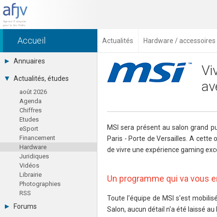
Accueil
Actualités
Hardware / accessoires
Annuaires
Vi
Toutes les sociétés (691)
Actualités, études
av
Studios (418)
août 2026
Editeurs (49)
Agenda
Distributeurs (16)
Chiffres
Hard. / Accessoires (10)
Etudes
Middlewares (15)
MSI sera présent au salon grand p
eSport
Prestataires (99)
Financement
Paris - Porte de Versailles. A cette
Assoc. / Syndicats (21)
Hardware
Formations / Ecoles (46)
de vivre une expérience gaming exce
Juridiques
Presse spécialisée (17)
Vidéos
Librairie
Un programme qui va vous en
Photographies
RSS
Toute l'équipe de MSI s'est mobilis
Forums
Salon, aucun détail n'a été laissé au