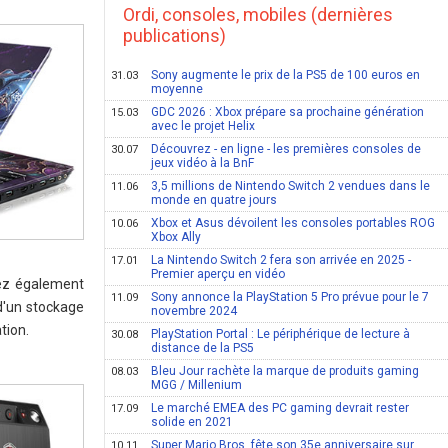
Ordi, consoles, mobiles (dernières
publications)
Sony augmente le prix de la PS5 de 100 euros en
31.03
moyenne
GDC 2026 : Xbox prépare sa prochaine génération
15.03
avec le projet Helix
Découvrez - en ligne - les premières consoles de
30.07
jeux vidéo à la BnF
3,5 millions de Nintendo Switch 2 vendues dans le
11.06
monde en quatre jours
Xbox et Asus dévoilent les consoles portables ROG
10.06
Xbox Ally
La Nintendo Switch 2 fera son arrivée en 2025 -
17.01
Premier aperçu en vidéo
rez également
Sony annonce la PlayStation 5 Pro prévue pour le 7
11.09
d'un stockage
novembre 2024
tion.
PlayStation Portal : Le périphérique de lecture à
30.08
distance de la PS5
Bleu Jour rachète la marque de produits gaming
08.03
MGG / Millenium
Le marché EMEA des PC gaming devrait rester
17.09
solide en 2021
Super Mario Bros. fête son 35e anniversaire sur
10.11