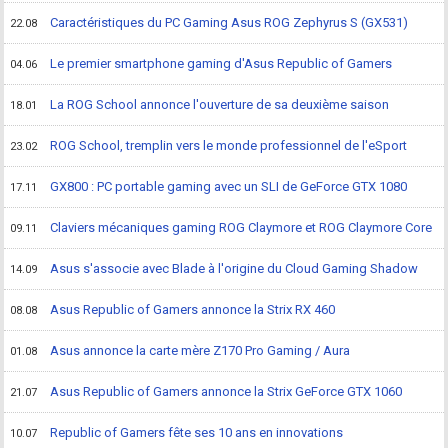
Caractéristiques du PC Gaming Asus ROG Zephyrus S (GX531)
22.08
Le premier smartphone gaming d'Asus Republic of Gamers
04.06
La ROG School annonce l'ouverture de sa deuxième saison
18.01
ROG School, tremplin vers le monde professionnel de l'eSport
23.02
GX800 : PC portable gaming avec un SLI de GeForce GTX 1080
17.11
Claviers mécaniques gaming ROG Claymore et ROG Claymore Core
09.11
Asus s'associe avec Blade à l'origine du Cloud Gaming Shadow
14.09
Asus Republic of Gamers annonce la Strix RX 460
08.08
Asus annonce la carte mère Z170 Pro Gaming / Aura
01.08
Asus Republic of Gamers annonce la Strix GeForce GTX 1060
21.07
Republic of Gamers fête ses 10 ans en innovations
10.07