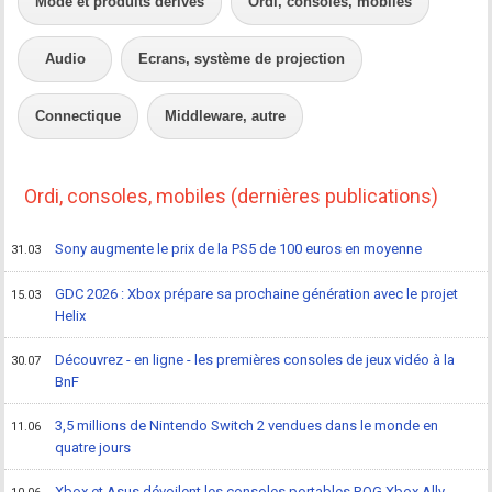
Mode et produits dérivés
Ordi, consoles, mobiles
Audio
Ecrans, système de projection
Connectique
Middleware, autre
Ordi, consoles, mobiles (dernières publications)
Sony augmente le prix de la PS5 de 100 euros en moyenne
31.03
GDC 2026 : Xbox prépare sa prochaine génération avec le projet
15.03
Helix
Découvrez - en ligne - les premières consoles de jeux vidéo à la
30.07
BnF
3,5 millions de Nintendo Switch 2 vendues dans le monde en
11.06
quatre jours
Xbox et Asus dévoilent les consoles portables ROG Xbox Ally