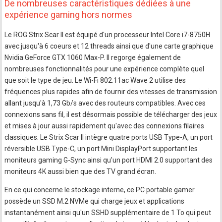
De nombreuses caractéristiques dédiées à une
expérience gaming hors normes
Le ROG Strix Scar II est équipé d'un processeur Intel Core i7-8750H
avec jusqu'à 6 coeurs et 12 threads ainsi que d'une carte graphique
Nvidia GeForce GTX 1060 Max-P. Il regorge également de
nombreuses fonctionnalités pour une expérience complète quel
que soit le type de jeu. Le Wi-Fi 802.11ac Wave 2 utilise des
fréquences plus rapides afin de fournir des vitesses de transmission
allant jusqu'à 1,73 Gb/s avec des routeurs compatibles. Avec ces
connexions sans fil, il est désormais possible de télécharger des jeux
et mises à jour aussi rapidement qu'avec des connexions filaires
classiques. Le Strix Scar II intègre quatre ports USB Type-A, un port
réversible USB Type-C, un port Mini DisplayPort supportant les
moniteurs gaming G-Sync ainsi qu'un port HDMI 2.0 supportant des
moniteurs 4K aussi bien que des TV grand écran.
En ce qui concerne le stockage interne, ce PC portable gamer
possède un SSD M.2 NVMe qui charge jeux et applications
instantanément ainsi qu'un SSHD supplémentaire de 1 To qui peut