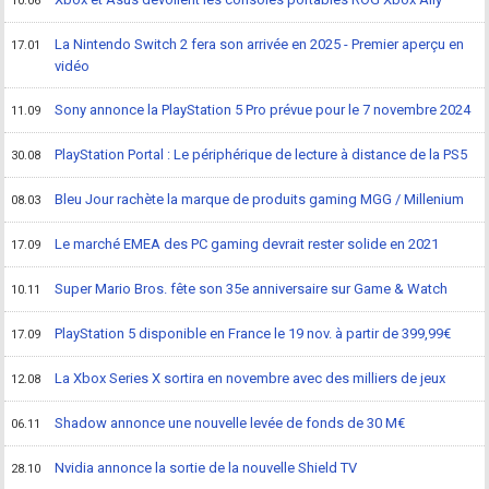
10.06
La Nintendo Switch 2 fera son arrivée en 2025 - Premier aperçu en
17.01
vidéo
Sony annonce la PlayStation 5 Pro prévue pour le 7 novembre 2024
11.09
PlayStation Portal : Le périphérique de lecture à distance de la PS5
30.08
Bleu Jour rachète la marque de produits gaming MGG / Millenium
08.03
Le marché EMEA des PC gaming devrait rester solide en 2021
17.09
Super Mario Bros. fête son 35e anniversaire sur Game & Watch
10.11
PlayStation 5 disponible en France le 19 nov. à partir de 399,99€
17.09
La Xbox Series X sortira en novembre avec des milliers de jeux
12.08
Shadow annonce une nouvelle levée de fonds de 30 M€
06.11
Nvidia annonce la sortie de la nouvelle Shield TV
28.10