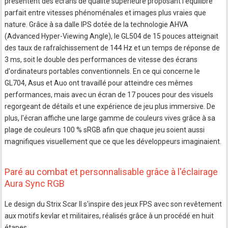
présentent des écrans de qualité supérieure proposant l'équilibre
parfait entre vitesses phénoménales et images plus vraies que
nature. Grâce à sa dalle IPS dotée de la technologie AHVA
(Advanced Hyper-Viewing Angle), le GL504 de 15 pouces atteignait
des taux de rafraîchissement de 144 Hz et un temps de réponse de
3 ms, soit le double des performances de vitesse des écrans
d'ordinateurs portables conventionnels. En ce qui concerne le
GL704, Asus et Auo ont travaillé pour atteindre ces mêmes
performances, mais avec un écran de 17 pouces pour des visuels
regorgeant de détails et une expérience de jeu plus immersive. De
plus, l'écran affiche une large gamme de couleurs vives grâce à sa
plage de couleurs 100 % sRGB afin que chaque jeu soient aussi
magnifiques visuellement que ce que les développeurs imaginaient.
Paré au combat et personnalisable grâce à l'éclairage
Aura Sync RGB
Le design du Strix Scar II s'inspire des jeux FPS avec son revêtement
aux motifs kevlar et militaires, réalisés grâce à un procédé en huit
étapes.