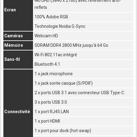
4K/UHD (3840 x 2160) avec revêtement anti-
reflets
Ecran
100% Adobe RGB
Technologie Nvidia G-Sync
Caméras
Webcam HD
Mémoire
SDRAM DDR4 2800 MHz jusqu'à 64 Go
Wi-Fi 802.11ac intégré
Sans-fil
Bluetooth 4.1
1 x jack microphone
1 x jack sorite casque (S/PDIF)
2 x ports USB 3.1 avec connecteur USB Type-C
3 x ports USB 3.0
Connectivité
1 x port RJ45 LAN
1 x port HDMI
1 x port pour dock (hot-swap)