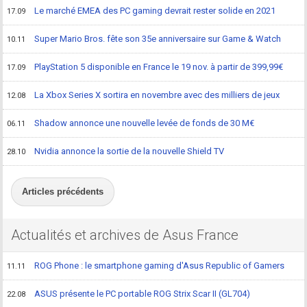
Le marché EMEA des PC gaming devrait rester solide en 2021
17.09
Super Mario Bros. fête son 35e anniversaire sur Game & Watch
10.11
PlayStation 5 disponible en France le 19 nov. à partir de 399,99€
17.09
La Xbox Series X sortira en novembre avec des milliers de jeux
12.08
Shadow annonce une nouvelle levée de fonds de 30 M€
06.11
Nvidia annonce la sortie de la nouvelle Shield TV
28.10
Articles précédents
Actualités et archives de Asus France
ROG Phone : le smartphone gaming d'Asus Republic of Gamers
11.11
ASUS présente le PC portable ROG Strix Scar II (GL704)
22.08