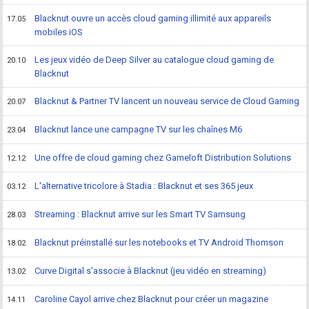
Blacknut ouvre un accès cloud gaming illimité aux appareils
17.05
mobiles iOS
Les jeux vidéo de Deep Silver au catalogue cloud gaming de
20.10
Blacknut
Blacknut & Partner TV lancent un nouveau service de Cloud Gaming
20.07
Blacknut lance une campagne TV sur les chaînes M6
23.04
Une offre de cloud gaming chez Gameloft Distribution Solutions
12.12
L'alternative tricolore à Stadia : Blacknut et ses 365 jeux
03.12
Streaming : Blacknut arrive sur les Smart TV Samsung
28.03
Blacknut préinstallé sur les notebooks et TV Android Thomson
18.02
Curve Digital s'associe à Blacknut (jeu vidéo en streaming)
13.02
Caroline Cayol arrive chez Blacknut pour créer un magazine
14.11