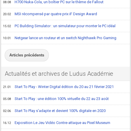
H700 Nuka-Cola, un boîtier PC sur le thème de Fallout
08.08
MSI récompensé par quatre prix iF Design Award
20.02
PC Building Simulator : un simulateur pour monter le PC idéal
15.02
Netgear lance un routeur et un switch Nighthawk Pro Gaming
10.01
Articles précédents
Actualités et archives de Ludus Académie
Start To Play - Winter Digital édition du 20 au 21 février 2021
21.01
Start To Play : une édition 100% virtuelle du 22 au 23 août
05.08
Start To Play s'adapte et devient 100% digitale en 2020
02.06
Exposition Le Jeu Vidéo Contre-attaque au Pixel Museum
16.12