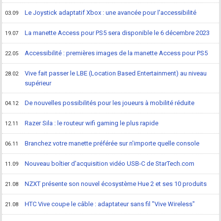
Le Joystick adaptatif Xbox : une avancée pour l'accessibilité
03.09
La manette Access pour PS5 sera disponible le 6 décembre 2023
19.07
Accessibilité : premières images de la manette Access pour PS5
22.05
Vive fait passer le LBE (Location Based Entertainment) au niveau
28.02
supérieur
De nouvelles possibilités pour les joueurs à mobilité réduite
04.12
Razer Sila : le routeur wifi gaming le plus rapide
12.11
Branchez votre manette préférée sur n'importe quelle console
06.11
Nouveau boîtier d'acquisition vidéo USB-C de StarTech.com
11.09
NZXT présente son nouvel écosystème Hue 2 et ses 10 produits
21.08
HTC Vive coupe le câble : adaptateur sans fil "Vive Wireless"
21.08