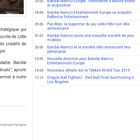
Bandai Namco Europe : nomination d'Aurore Briere
23.02
et acquisition
Bandai Namco Entertainment Europe va acquérir
18.09
Reflector Entertainment
Pac-Man, la superstar du jeu vidéo fête son 40e
25.05
anniversaire
tratégique qui
Bandai Namco ouvre une nouvelle société de jeux
31.07
rtie de Little
mobiles
ts créatifs de
Bandai Namco et la société iskn annoncent leur
20.05
ope.
partenariat
Nouvelle direction pour Bandai Namco
13.05
idable. Bandai
Entertainment Europe
 doués
", ajoute
Nouveaux détails sur le Tekken World Tour 2019
13.03
permet à notre
Dragon Ball FighterZ - Red Bull Final Summoning à
12.12
Los Angeles
Emmanuel Forsans