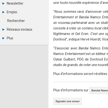
Tous les forums
une toute nouvelle expérience d'ave
Newsletter
Créer un compte
Archives
Se connecter
"
Nous sommes ravis d'annoncer cett
Emploi
Abonnement
Messages privés
Entertainment et Bandai Namco Ente
Consulter les annonces
Contacter un modérateur
Rechercher
un nouveau partenariat avec un studi
Déposer une annonce
Observatoire de l'emploi
consiste à créer un contenu local cib
Réseaux sociaux
Métiers et compétences
Nightmares et Get Even. C'est une opp
Twitter
Plus
Dontnod
", indique Hervé Hoerdt, Vi
Youtube
Annonceurs
LinkedIn
"
S'associer avec Bandai Namco Entert
Statistiques
Facebook
Namco Entertainment est un éditeur 
Plan du site
Instagram
Sitemap XML
Pinterest
Oskar Guilbert, PDG de Dontnod En
Ping Awards
studio de grandir, de créer une nouvel
A propos
Mentions légales
Plus d'informations seront révélées
Plus d'informations sur
Bandai Namc
Signaler une erreur