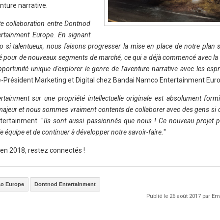
nture narrative.
e collaboration entre Dontnod
rtainment Europe. En signant
o si talentueux, nous faisons progresser la mise en place de notre plan s
lé pour de nouveaux segments de marché, ce qui a déjà commencé avec la so
ortunité unique d'explorer le genre de l'aventure narrative avec les espri
ce-Président Marketing et Digital chez Bandai Namco Entertainment Eur
ainment sur une propriété intellectuelle originale est absolument form
majeur et nous sommes vraiment contents de collaborer avec des gens si
tertainment. "
Ils sont aussi passionnés que nous ! Ce nouveau projet 
le équipe et de continuer à développer notre savoir-faire.
"
 en 2018, restez connectés !
o Europe
Dontnod Entertainment
Publié le 26 août 2017 par 