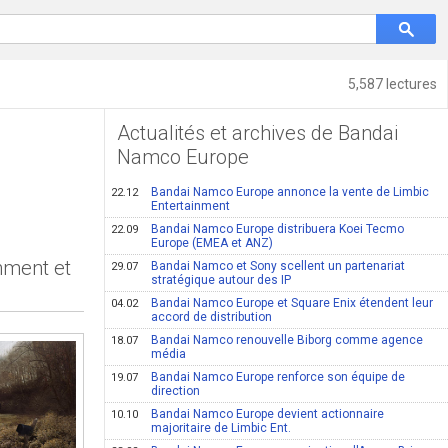
5,587 lectures
Actualités et archives de Bandai
Namco Europe
Bandai Namco Europe annonce la vente de Limbic
22.12
Entertainment
Bandai Namco Europe distribuera Koei Tecmo
22.09
Europe (EMEA et ANZ)
nment et
Bandai Namco et Sony scellent un partenariat
29.07
stratégique autour des IP
Bandai Namco Europe et Square Enix étendent leur
04.02
accord de distribution
Bandai Namco renouvelle Biborg comme agence
18.07
média
Bandai Namco Europe renforce son équipe de
19.07
direction
Bandai Namco Europe devient actionnaire
10.10
majoritaire de Limbic Ent.