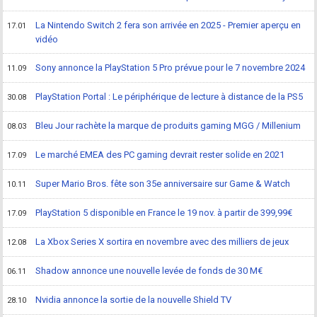
La Nintendo Switch 2 fera son arrivée en 2025 - Premier aperçu en
17.01
vidéo
Sony annonce la PlayStation 5 Pro prévue pour le 7 novembre 2024
11.09
PlayStation Portal : Le périphérique de lecture à distance de la PS5
30.08
Bleu Jour rachète la marque de produits gaming MGG / Millenium
08.03
Le marché EMEA des PC gaming devrait rester solide en 2021
17.09
Super Mario Bros. fête son 35e anniversaire sur Game & Watch
10.11
PlayStation 5 disponible en France le 19 nov. à partir de 399,99€
17.09
La Xbox Series X sortira en novembre avec des milliers de jeux
12.08
Shadow annonce une nouvelle levée de fonds de 30 M€
06.11
Nvidia annonce la sortie de la nouvelle Shield TV
28.10