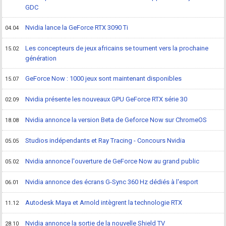
GDC
Nvidia lance la GeForce RTX 3090 Ti
04.04
Les concepteurs de jeux africains se tournent vers la prochaine
15.02
génération
GeForce Now : 1000 jeux sont maintenant disponibles
15.07
Nvidia présente les nouveaux GPU GeForce RTX série 30
02.09
Nvidia annonce la version Beta de Geforce Now sur ChromeOS
18.08
Studios indépendants et Ray Tracing - Concours Nvidia
05.05
Nvidia annonce l'ouverture de GeForce Now au grand public
05.02
Nvidia annonce des écrans G-Sync 360 Hz dédiés à l'esport
06.01
Autodesk Maya et Arnold intègrent la technologie RTX
11.12
Nvidia annonce la sortie de la nouvelle Shield TV
28.10