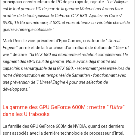
principaux constructeurs de PC de jeu rajoute, rajoute : "
Le Valkyrie
est le tout premier PC de jeux de la gamme Materiel.net à vous faire
profiter de la toute puissante GeForce GTX 680. Ajoutez un Core i7
3930, 16 Go de mémoire, 2 SSD, et vous obtenez un véritable cheval de
guerre à l'énergie colossale.
"
Mark Rein, le vice-président d'Epic Games, créateur de "
Unreal
Engine
" primé et de la franchise d'un milliard de dollars de "
Gear of
war
" déclare : "
la GTX 680 est étonnante et redéfinit complètement le
segment des GPU haut de gamme. Nous avons déjà montré les
capacités s remarquable de la GTX 680, - récemment présentée lors de
notre démonstration en temps réel de Samaritan - fonctionnant avec
une préversion de "l' Unreal Engine 4 pour une sélection de
développeurs."
La gamme des GPU GeForce 600M : mettre
" l'Ultra"
dans les Ultrabooks
La famille des GPU GeForce 600M de NVIDIA, quand ces derniers
sont associés avec la dernière technologie de processeur d'Intel,