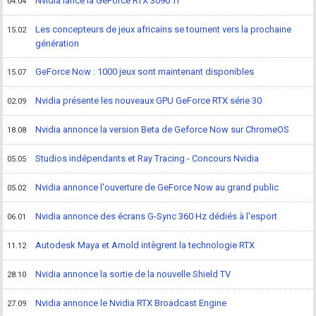
Nvidia lance la GeForce RTX 3090 Ti
04.04
Les concepteurs de jeux africains se tournent vers la prochaine
15.02
génération
GeForce Now : 1000 jeux sont maintenant disponibles
15.07
Nvidia présente les nouveaux GPU GeForce RTX série 30
02.09
Nvidia annonce la version Beta de Geforce Now sur ChromeOS
18.08
Studios indépendants et Ray Tracing - Concours Nvidia
05.05
Nvidia annonce l'ouverture de GeForce Now au grand public
05.02
Nvidia annonce des écrans G-Sync 360 Hz dédiés à l'esport
06.01
Autodesk Maya et Arnold intègrent la technologie RTX
11.12
Nvidia annonce la sortie de la nouvelle Shield TV
28.10
Nvidia annonce le Nvidia RTX Broadcast Engine
27.09