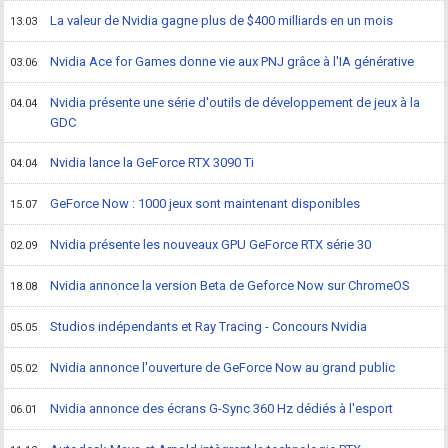
La valeur de Nvidia gagne plus de $400 milliards en un mois
13.03
Nvidia Ace for Games donne vie aux PNJ grâce à l'IA générative
03.06
Nvidia présente une série d'outils de développement de jeux à la
04.04
GDC
Nvidia lance la GeForce RTX 3090 Ti
04.04
GeForce Now : 1000 jeux sont maintenant disponibles
15.07
Nvidia présente les nouveaux GPU GeForce RTX série 30
02.09
Nvidia annonce la version Beta de Geforce Now sur ChromeOS
18.08
Studios indépendants et Ray Tracing - Concours Nvidia
05.05
Nvidia annonce l'ouverture de GeForce Now au grand public
05.02
Nvidia annonce des écrans G-Sync 360 Hz dédiés à l'esport
06.01