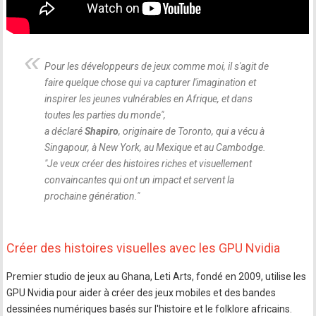
Pour les développeurs de jeux comme moi, il s'agit de
faire quelque chose qui va capturer l'imagination et
inspirer les jeunes vulnérables en Afrique, et dans
toutes les parties du monde
",
a déclaré
Shapiro
, originaire de Toronto, qui a vécu à
Singapour, à New York, au Mexique et au Cambodge.
"
Je veux créer des histoires riches et visuellement
convaincantes qui ont un impact et servent la
prochaine génération.
"
Créer des histoires visuelles avec les GPU Nvidia
Premier studio de jeux au Ghana, Leti Arts, fondé en 2009, utilise les
GPU Nvidia pour aider à créer des jeux mobiles et des bandes
dessinées numériques basés sur l'histoire et le folklore africains.