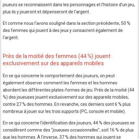
joueurs se reconnaissent dans les personnages et l'histoire d'un jeu,
plus ils y joueront et dépenseront de l'argent.
Et comme nous l'avons souligné dans la section précédente, 50 %
des femmes qui jouent à des jeux y consacrent également de
l'argent.
Près de la moitié des femmes (44 %) jouent
exclusivement sur des appareils mobiles
En ce qui concerne le comportement des joueurs, on peut
également observer comment les femmes et les hommes
abordent les différentes plates-formes de jeu. Près de la moitié (44
%) des joueuses jouent exclusivement sur des appareils mobiles,
contre 27 % des hommes. En revanche, ces derniers sont 6 % plus
nombreux à jouer sur les trois supports (PC, console et mobile).
En ce qui concerne l'identification des joueurs, 44 % des joueuses se
considèrent comme des "
joueuses occasionnelles
", soit 16 % de plus
que les hommes. À l'inverse, 37 % des hommes qui jouent se