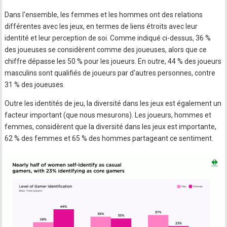
Dans l'ensemble, les femmes et les hommes ont des relations
différentes avec les jeux, en termes de liens étroits avec leur
identité et leur perception de soi. Comme indiqué ci-dessus, 36 %
des joueuses se considèrent comme des joueuses, alors que ce
chiffre dépasse les 50 % pour les joueurs. En outre, 44 % des joueurs
masculins sont qualifiés de joueurs par d'autres personnes, contre
31 % des joueuses.
Outre les identités de jeu, la diversité dans les jeux est également un
facteur important (que nous mesurons). Les joueurs, hommes et
femmes, considèrent que la diversité dans les jeux est importante,
62 % des femmes et 65 % des hommes partageant ce sentiment.