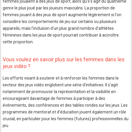
femmes jouaient à des jeux de sport, alors qu'il s'agit du quatrième
genre le plus joué par les joueurs masculins. La proportion de
femmes jouant à des jeux de sport augmente légèrement si l'on
considère les comportements de jeu sur certains ou plusieurs
appareils, mais l'inclusion d'un plus grand nombre d'athlètes
féminines dans les jeux de sport pourrait contribuer à accroître
cette proportion.
Vous voulez en savoir plus sur les femmes dans les
jeux vidéo ?
Les efforts visant à soutenir et à renforcer les femmes dans le
secteur des jeux vidéo englobent une série d'initiatives. Il s'agit
notamment de promouvoir la représentation et la visibilité en
encourageant davantage de femmes à participer à des
événements, des conférences et des tables rondes sur les jeux. Les
programmes de mentorat et d'éducation jouent également un rôle
crucial, en particulier pour les femmes (futures) professionnelles du
jeu.