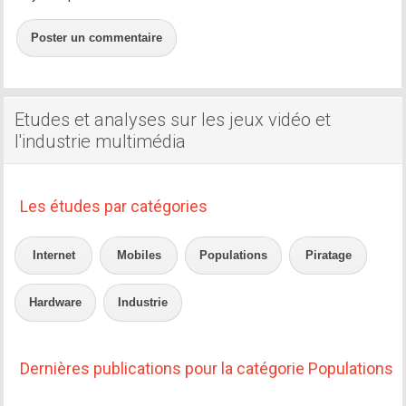
Poster un commentaire
Etudes et analyses sur les jeux vidéo et
l'industrie multimédia
Les études par catégories
Internet
Mobiles
Populations
Piratage
Hardware
Industrie
Dernières publications pour la catégorie Populations