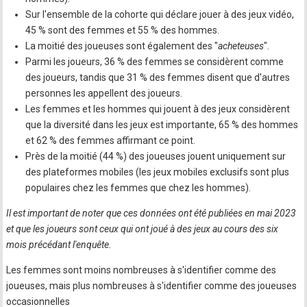
Sur l'ensemble de la cohorte qui déclare jouer à des jeux vidéo,
45 % sont des femmes et 55 % des hommes.
La moitié des joueuses sont également des "
acheteuses
".
Parmi les joueurs, 36 % des femmes se considèrent comme
des joueurs, tandis que 31 % des femmes disent que d'autres
personnes les appellent des joueurs.
Les femmes et les hommes qui jouent à des jeux considèrent
que la diversité dans les jeux est importante, 65 % des hommes
et 62 % des femmes affirmant ce point.
Près de la moitié (44 %) des joueuses jouent uniquement sur
des plateformes mobiles (les jeux mobiles exclusifs sont plus
populaires chez les femmes que chez les hommes).
Il est important de noter que ces données ont été publiées en mai 2023
et que les joueurs sont ceux qui ont joué à des jeux au cours des six
mois précédant l'enquête.
Les femmes sont moins nombreuses à s'identifier comme des
joueuses, mais plus nombreuses à s'identifier comme des joueuses
occasionnelles