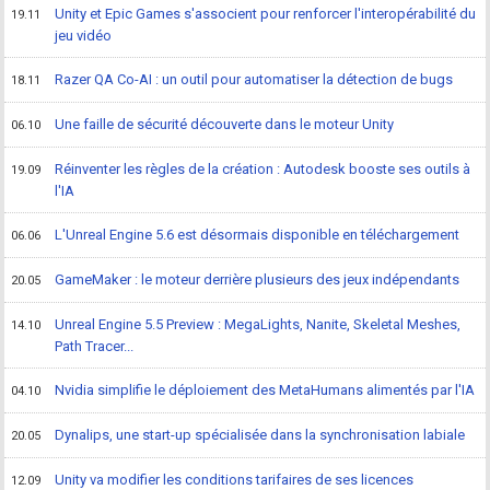
Unity et Epic Games s'associent pour renforcer l'interopérabilité du
19.11
jeu vidéo
Razer QA Co-AI : un outil pour automatiser la détection de bugs
18.11
Une faille de sécurité découverte dans le moteur Unity
06.10
Réinventer les règles de la création : Autodesk booste ses outils à
19.09
l'IA
L'Unreal Engine 5.6 est désormais disponible en téléchargement
06.06
GameMaker : le moteur derrière plusieurs des jeux indépendants
20.05
Unreal Engine 5.5 Preview : MegaLights, Nanite, Skeletal Meshes,
14.10
Path Tracer...
Nvidia simplifie le déploiement des MetaHumans alimentés par l'IA
04.10
Dynalips, une start-up spécialisée dans la synchronisation labiale
20.05
Unity va modifier les conditions tarifaires de ses licences
12.09