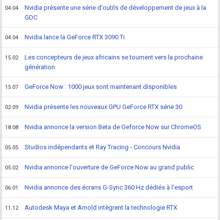
Nvidia présente une série d'outils de développement de jeux à la
04.04
GDC
Nvidia lance la GeForce RTX 3090 Ti
04.04
Les concepteurs de jeux africains se tournent vers la prochaine
15.02
génération
GeForce Now : 1000 jeux sont maintenant disponibles
15.07
Nvidia présente les nouveaux GPU GeForce RTX série 30
02.09
Nvidia annonce la version Beta de Geforce Now sur ChromeOS
18.08
Studios indépendants et Ray Tracing - Concours Nvidia
05.05
Nvidia annonce l'ouverture de GeForce Now au grand public
05.02
Nvidia annonce des écrans G-Sync 360 Hz dédiés à l'esport
06.01
Autodesk Maya et Arnold intègrent la technologie RTX
11.12