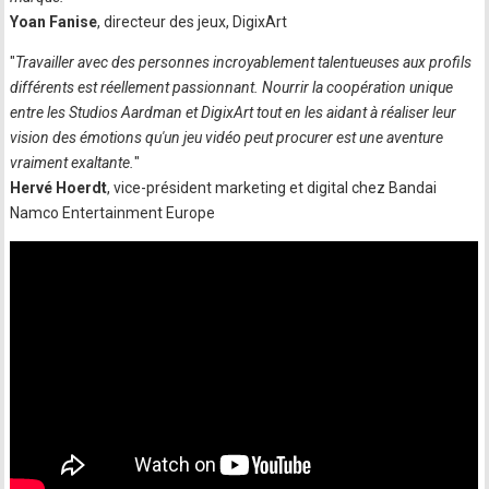
Yoan Fanise
, directeur des jeux, DigixArt
"
Travailler avec des personnes incroyablement talentueuses aux profils
différents est réellement passionnant. Nourrir la coopération unique
entre les Studios Aardman et DigixArt tout en les aidant à réaliser leur
vision des émotions qu'un jeu vidéo peut procurer est une aventure
vraiment exaltante.
"
Hervé Hoerdt
, vice-président marketing et digital chez Bandai
Namco Entertainment Europe