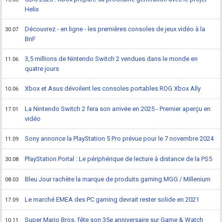
Helix
Découvrez - en ligne - les premières consoles de jeux vidéo à la
30.07
BnF
3,5 millions de Nintendo Switch 2 vendues dans le monde en
11.06
quatre jours
Xbox et Asus dévoilent les consoles portables ROG Xbox Ally
10.06
La Nintendo Switch 2 fera son arrivée en 2025 - Premier aperçu en
17.01
vidéo
Sony annonce la PlayStation 5 Pro prévue pour le 7 novembre 2024
11.09
PlayStation Portal : Le périphérique de lecture à distance de la PS5
30.08
Bleu Jour rachète la marque de produits gaming MGG / Millenium
08.03
Le marché EMEA des PC gaming devrait rester solide en 2021
17.09
Super Mario Bros. fête son 35e anniversaire sur Game & Watch
10.11