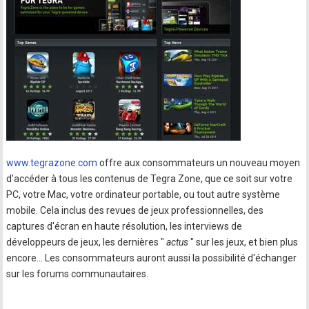
www.tegrazone.com
offre aux consommateurs un nouveau moyen
d'accéder à tous les contenus de Tegra Zone, que ce soit sur votre
PC, votre Mac, votre ordinateur portable, ou tout autre système
mobile. Cela inclus des revues de jeux professionnelles, des
captures d'écran en haute résolution, les interviews de
développeurs de jeux, les dernières "
actus
" sur les jeux, et bien plus
encore... Les consommateurs auront aussi la possibilité d'échanger
sur les forums communautaires.