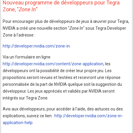
Nouveau programme de développeurs pour Tegra
Zone, "
Zone In
"
Pour encourager plus de développeurs de jeux à œuvrer pour Tegra,
NVIDIA a créé une nouvelle section "
Zone In
" sous Tegra Developer
Zone à l'adresse :
http://developer.nvidia.com/zone-in
.
Via un formulaire en ligne
http://developer.nvidia.com/content/zone-application
, les
développeurs ont la possibilité de créer leur propre jeu. Les
propositions seront revues et testées et recevront une réponse
personnalisée de la part de NVIDIA quelque soit la suggestion du
développeur. Les jeux appréciés et validés par NVIDIA seront
intégrés sur Tegra Zone.
Avis aux développeurs, pour accéder à l'aide, des astuces ou des
explications, suivez ce lien :
http://developer.nvidia.com/zone-in-
application-help