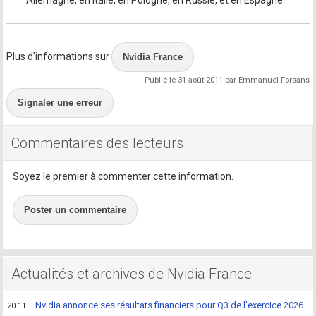
Plus d'informations sur
Nvidia France
Publié le 31 août 2011 par Emmanuel Forsans
Signaler une erreur
Commentaires des lecteurs
Soyez le premier à commenter cette information.
Poster un commentaire
Actualités et archives de Nvidia France
Nvidia annonce ses résultats financiers pour Q3 de l'exercice 2026
20.11