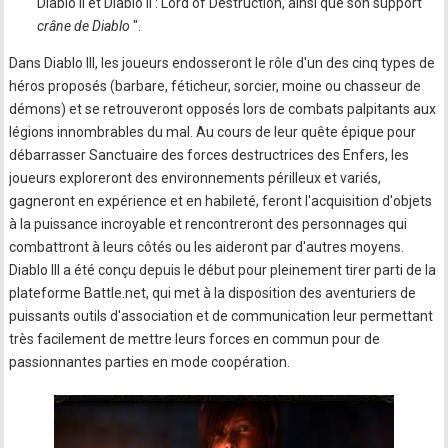
Diablo II et Diablo II : Lord of Destruction, ainsi que son support "
crâne de Diablo
".
Dans Diablo III, les joueurs endosseront le rôle d'un des cinq types de
héros proposés (barbare, féticheur, sorcier, moine ou chasseur de
démons) et se retrouveront opposés lors de combats palpitants aux
légions innombrables du mal. Au cours de leur quête épique pour
débarrasser Sanctuaire des forces destructrices des Enfers, les
joueurs exploreront des environnements périlleux et variés,
gagneront en expérience et en habileté, feront l'acquisition d'objets
à la puissance incroyable et rencontreront des personnages qui
combattront à leurs côtés ou les aideront par d'autres moyens.
Diablo III a été conçu depuis le début pour pleinement tirer parti de la
plateforme Battle.net, qui met à la disposition des aventuriers de
puissants outils d'association et de communication leur permettant
très facilement de mettre leurs forces en commun pour de
passionnantes parties en mode coopération.