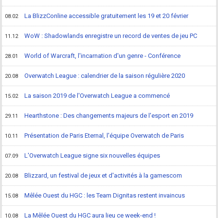
La BlizzConline accessible gratuitement les 19 et 20 février
08.02
WoW : Shadowlands enregistre un record de ventes de jeu PC
11.12
World of Warcraft, l'incarnation d'un genre - Conférence
28.01
Overwatch League : calendrier de la saison régulière 2020
20.08
La saison 2019 de l'Overwatch League a commencé
15.02
Hearthstone : Des changements majeurs de l'esport en 2019
29.11
Présentation de Paris Eternal, l'équipe Overwatch de Paris
10.11
L'Overwatch League signe six nouvelles équipes
07.09
Blizzard, un festival de jeux et d'activités à la gamescom
20.08
Mêlée Ouest du HGC : les Team Dignitas restent invaincus
15.08
La Mêlée Ouest du HGC aura lieu ce week-end !
10.08