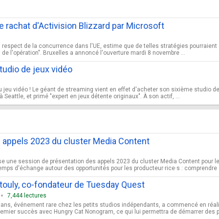
 rachat d'Activision Blizzard par Microsoft
respect de la concurrence dans l'UE, estime que de telles stratégies pourraient e
s de l'opération". Bruxelles a annoncé l'ouverture mardi 8 novembre ...
tudio de jeux vidéo
jeu vidéo ! Le géant de streaming vient en effet d'acheter son sixième studio de 
Seattle, et primé "expert en jeux détente originaux". À son actif, ...
 appels 2023 du cluster Media Content
se une session de présentation des appels 2023 du cluster Media Content pour le
mps d'échange autour des opportunités pour les producteur·rice·s : comprendre .
touly, co-fondateur de Tuesday Quest
7,444 lectures
0 ans, événement rare chez les petits studios indépendants, a commencé en réa
remier succès avec Hungry Cat Nonogram, ce qui lui permettra de démarrer des pr