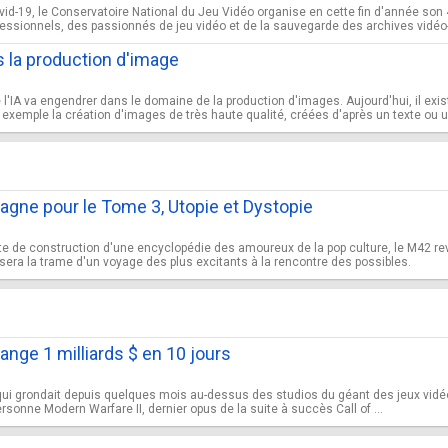
Covid-19, le Conservatoire National du Jeu Vidéo organise en cette fin d'année so
sionnels, des passionnés de jeu vidéo et de la sauvegarde des archives vidéo-lu
ns la production d'image
l'IA va engendrer dans le domaine de la production d'images. Aujourd'hui, il exi
 exemple la création d'images de très haute qualité, créées d'après un texte ou u
gne pour le Tome 3, Utopie et Dystopie
 de construction d'une encyclopédie des amoureux de la pop culture, le M42 revi
, sera la trame d'un voyage des plus excitants à la rencontre des possibles.
ange 1 milliards $ en 10 jours
 qui grondait depuis quelques mois au-dessus des studios du géant des jeux vidéo 
personne Modern Warfare II, dernier opus de la suite à succès Call of ...