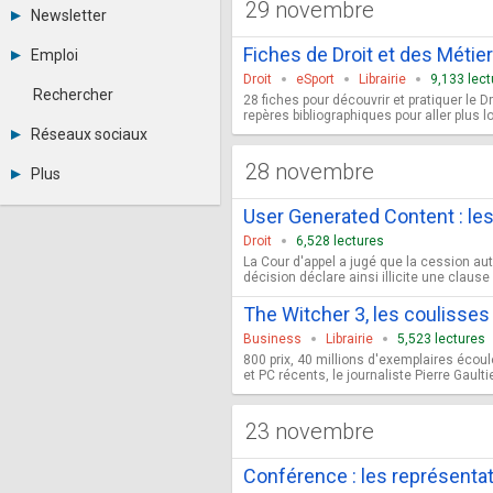
29 novembre
Tous les forums
Newsletter
-
Archives
-
Fiches de Droit et des Métiers
Emploi
Abonnement
Messages privés
Droit
eSport
Librairie
9,133 lec
Consulter les annonces
Contacter un modérateur
Rechercher
28 fiches pour découvrir et pratiquer le Dr
Déposer une annonce
repères bibliographiques pour aller plus lo
Observatoire de l'emploi
Réseaux sociaux
Métiers et compétences
Twitter
28 novembre
Plus
Youtube
Annonceurs
LinkedIn
User Generated Content : les
Statistiques
Facebook
Droit
6,528 lectures
Plan du site
Instagram
La Cour d'appel a jugé que la cession aut
Sitemap XML
Pinterest
décision déclare ainsi illicite une claus
Ping Awards
A propos
The Witcher 3, les coulisses
Mentions légales
Business
Librairie
5,523 lectures
800 prix, 40 millions d'exemplaires écoul
et PC récents, le journaliste Pierre Gaul
23 novembre
Conférence : les représentat