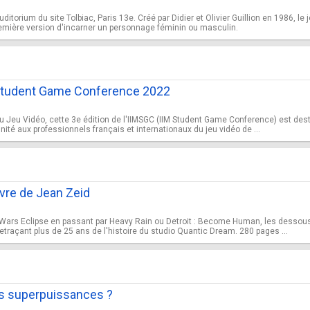
uditorium du site Tolbiac, Paris 13e. Créé par Didier et Olivier Guillion en 1986, 
remière version d'incarner un personnage féminin ou masculin.
M Student Game Conference 2022
du Jeu Vidéo, cette 3e édition de l'IIMSGC (IIM Student Game Conference) est dest
nité aux professionnels français et internationaux du jeu vidéo de ...
ivre de Jean Zeid
Wars Eclipse en passant par Heavy Rain ou Detroit : Become Human, les dessous 
raçant plus de 25 ans de l'histoire du studio Quantic Dream. 280 pages ...
es superpuissances ?