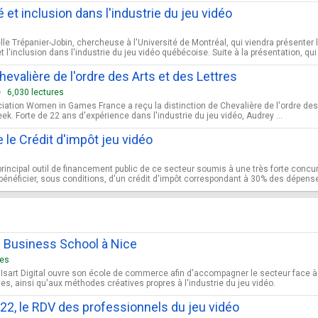
é et inclusion dans l'industrie du jeu vidéo
lle Trépanier-Jobin, chercheuse à l'Université de Montréal, qui viendra présenter
t l'inclusion dans l'industrie du jeu vidéo québécoise. Suite à la présentation, qui 
evalière de l'ordre des Arts et des Lettres
6,030 lectures
ciation Women in Games France a reçu la distinction de Chevalière de l'ordre des
. Forte de 22 ans d'expérience dans l'industrie du jeu vidéo, Audrey ...
e Crédit d'impôt jeu vidéo
, principal outil de financement public de ce secteur soumis à une très forte conc
 bénéficier, sous conditions, d'un crédit d'impôt correspondant à 30% des dépens
me Business School à Nice
res
u'Isart Digital ouvre son école de commerce afin d'accompagner le secteur face
es, ainsi qu'aux méthodes créatives propres à l'industrie du jeu vidéo.
2, le RDV des professionnels du jeu vidéo