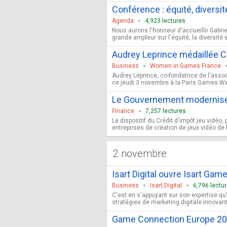
Conférence : équité, diversit
Agenda
4,923 lectures
Nous aurons l'honneur d'accueillir Gabrie
grande ampleur sur l'équité, la diversité e
Audrey Leprince médaillée Ch
Business
Women in Games France
Audrey Leprince, co-fondatrice de l'asso
ce jeudi 3 novembre à la Paris Games Week
Le Gouvernement modernise l
Finance
7,257 lectures
Le dispositif du Crédit d'impôt jeu vidéo
entreprises de création de jeux vidéo de
2 novembre
Isart Digital ouvre Isart Ga
Business
Isart Digital
6,796 lectu
C'est en s'appuyant sur son expertise q
stratégies de marketing digitale innovant
Game Connection Europe 202