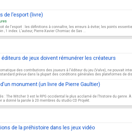
 de l'esport (livre)
tures
oit de l'esport : les définitions à connaître, les erreurs à éviter, les points essen
in ; 1 index. L'auteur, Pierre-Xavier Chomiac de Sas ...
 éditeurs de jeux doivent rémunérer les créateurs
omatique des contributions des joueurs à l'éditeur du jeu (Valve), ne pouvait int
e standard prévue dans la plupart des conditions générales des plateformes de distr
 d'un monument (un livre de Pierre Gaultier)
és : The Witcher 3 est le RPG occidental le plus acclamé de l'histoire du genre. À
tier a donné la parole à 20 membres du studio CD Projekt.
ions de la préhistoire dans les jeux vidéo