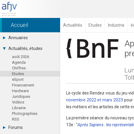
Accueil
Actualités
Etudes
Industrie
é
Annuaires
Ap
Toutes les sociétés (691)
Actualités, études
pr
Studios (418)
août 2026
Editeurs (49)
Agenda
Distributeurs (16)
Chiffres
Hard. / Accessoires (10)
Lun
Etudes
Middlewares (15)
Tol
eSport
Prestataires (99)
Financement
Assoc. / Syndicats (21)
Hardware
Formations / Ecoles (46)
Le cycle des Rendez-vous du jeu vidé
Juridiques
Presse spécialisée (17)
novembre 2022 et mars 2023
pour 
Vidéos
les métiers et les artistes de cette i
Librairie
Photographies
La première séance du nouveau cycle 
RSS
13e : "
Après Sapiens : les représentati
Forums