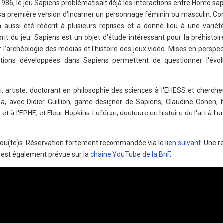
en 1986, le jeu Sapiens problématisait déjà les interactions entre Homo s
 sa première version d'incarner un personnage féminin ou masculin. Co
 aussi été réécrit à plusieurs reprises et a donné lieu à une variét
sprit du jeu. Sapiens est un objet d'étude intéressant pour la préhistoi
ur l'archéologie des médias et l'histoire des jeux vidéo. Mises en perspe
ntations développées dans Sapiens permettent de questionner l'évo
 artiste, doctorant en philosophie des sciences à l'EHESS et cherche
, avec Didier Guillion, game designer de Sapiens, Claudine Cohen, h
t à l'EPHE, et Fleur Hopkins-Loféron, docteure en histoire de l'art à l'un
à tou(te)s. Réservation fortement recommandée via le
lien suivant
. Une 
y est également prévue sur la
chaîne YouTube de la BnF
.