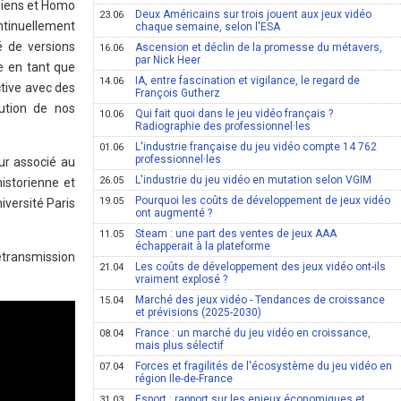
apiens et Homo
Deux Américains sur trois jouent aux jeux vidéo
23.06
ntinuellement
chaque semaine, selon l'ESA
é de versions
Ascension et déclin de la promesse du métavers,
16.06
par Nick Heer
re en tant que
IA, entre fascination et vigilance, le regard de
14.06
ctive avec des
François Gutherz
lution de nos
Qui fait quoi dans le jeu vidéo français ?
10.06
Radiographie des professionnel·les
L'industrie française du jeu vidéo compte 14 762
01.06
professionnel·les
ur associé au
L'industrie du jeu vidéo en mutation selon VGIM
26.05
istorienne et
Pourquoi les coûts de développement de jeux vidéo
19.05
iversité Paris
ont augmenté ?
Steam : une part des ventes de jeux AAA
11.05
échapperait à la plateforme
retransmission
Les coûts de développement des jeux vidéo ont-ils
21.04
vraiment explosé ?
Marché des jeux vidéo - Tendances de croissance
15.04
et prévisions (2025-2030)
France : un marché du jeu vidéo en croissance,
08.04
mais plus sélectif
Forces et fragilités de l'écosystème du jeu vidéo en
07.04
région Ile-de-France
Esport : rapport sur les enjeux économiques et
31.03