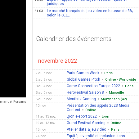
juridiques
Le marché français du jeu vidéo en hausse de 3%,
31.03
selon le SELL
Calendrier des événements
novembre 2022
Paris Games Week
2 au 6 nov.
Paris
Global Games Pitch
2 au 3 nov.
Online - Worldwide
Game Connection Europe 2022
3 au 4 nov.
Paris
HeroFestival Saison 8
5 au 6 nov.
Marseille
Montbriz'Gaming
5 au 6 nov.
Montbrison (42)
Emmanuel Forsans
Présentation des appels 2023 Media
10 nov.
Content
Online
Lyon e-sport 2022
11 au 13 nov.
Lyon
Grand Festival Gaming
12 au 13 nov.
Online
Atelier data & jeu vidéo
15 nov.
Paris
Equité, diversité et inclusion dans
24 nov.