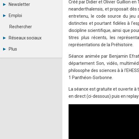
Tous les forums
Créé par Didier et Olivier Guillion 
Newsletter
Créer un compte
neanderthalensis, et proposait dès
Archives
Se connecter
Emploi
entretenu, le code source du jeu a
Abonnement
Messages privés
distinctes et pourtant fidèles à l'e
Consulter les annonces
Contacter un modérateur
Rechercher
Déposer une annonce
discipline scientifique, ainsi que po
Observatoire de l'emploi
titres plus récents, les représe
Réseaux sociaux
Métiers et compétences
représentations de la Préhistoire.
Twitter
Plus
Youtube
Séance animée par Benjamin Efrati,
Annonceurs
LinkedIn
département Son, vidéo, multimédia
Statistiques
Facebook
Plan du site
Instagram
philosophe des sciences à à l'EHESS e
Sitemap XML
Pinterest
1 Panthéon-Sorbonne.
Ping Awards
A propos
La séance est gratuite et ouverte 
Mentions légales
en direct (ci-dessous) puis en repla