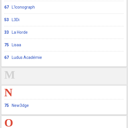
67
L'Iconograph
53
L3Di
33
La Horde
75
Lisaa
67
Ludus Académie
M
N
75
New3dge
O