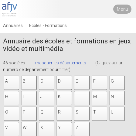
Menu
Annuaires
Ecoles - Formations
Annuaire des écoles et formations en jeux
vidéo et multimédia
46 sociétés
masquer les départements
(Cliquez sur un
numéro de département pour filtrer)
A
B
C
D
E
F
G
H
I
J
K
L
M
N
O
P
Q
R
S
T
U
V
W
X
Y
Z