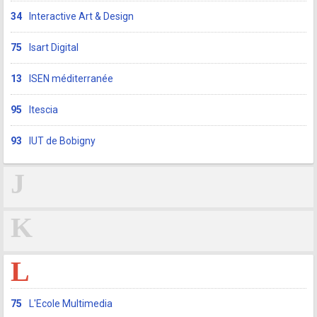
34
Interactive Art & Design
75
Isart Digital
13
ISEN méditerranée
95
Itescia
93
IUT de Bobigny
J
K
L
75
L'Ecole Multimedia