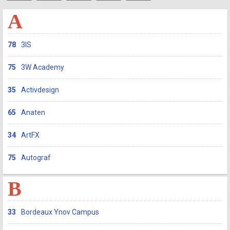
A
78
3IS
75
3W Academy
35
Activdesign
65
Anaten
34
ArtFX
75
Autograf
B
33
Bordeaux Ynov Campus