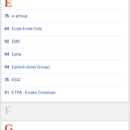
E
75
e-artsup
69
Ecole Emile Cohl
92
EMC
94
Epita
94
Epitech (Ionis Group)
75
ESGI
31
ETPA - Ecoles Créatives
F
G