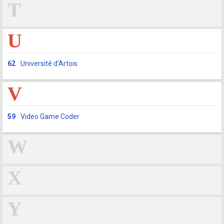
T
U
62
Université d'Artois
V
59
Video Game Coder
W
X
Y