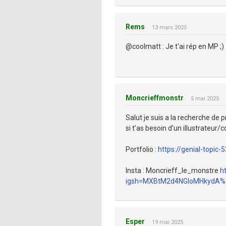
Rems
13 mars 2025
@coolmatt : Je t'ai rép en MP ;)
Moncrieffmonstr
5 mai 2025
Salut je suis a la recherche de pr
si t'as besoin d'un illustrateur/
Portfolio :
https://genial-topic
Insta : Moncrieff_le_monstre
h
igsh=MXBtM2d4NGloMHkydA%
Esper
19 mai 2025