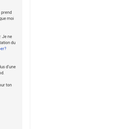
a prend
 que moi
. Je ne
tation du
per?
plus d'une
od.
our ton