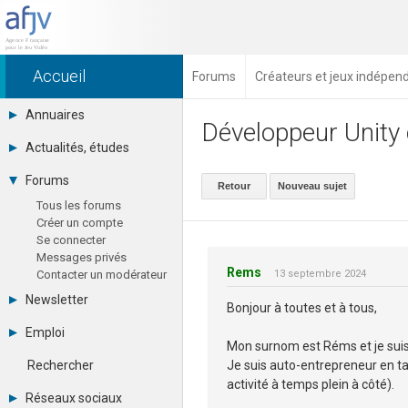
Accueil
Forums
Créateurs et jeux indépen
Annuaires
Développeur Unity 
Toutes les sociétés (691)
Actualités, études
Studios (418)
août 2026
Editeurs (49)
Forums
Retour
Nouveau sujet
Agenda
Distributeurs (16)
Tous les forums
Chiffres
Hard. / Accessoires (10)
Créer un compte
Etudes
Middlewares (15)
Se connecter
eSport
Prestataires (99)
Messages privés
Financement
Assoc. / Syndicats (21)
Rems
Contacter un modérateur
13 septembre 2024
Hardware
Formations / Ecoles (46)
Juridiques
Presse spécialisée (17)
Newsletter
Bonjour à toutes et à tous,
Vidéos
Archives
Librairie
Emploi
Abonnement
Mon surnom est Réms et je suis
Photographies
Consulter les annonces
RSS
Je suis auto-entrepreneur en ta
Rechercher
Déposer une annonce
activité à temps plein à côté).
Observatoire de l'emploi
Réseaux sociaux