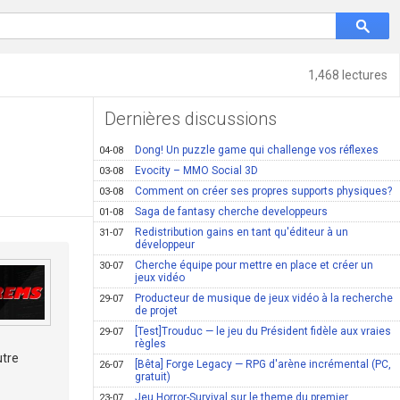
1,468 lectures
Dernières discussions
Dong! Un puzzle game qui challenge vos réflexes
04-08
Evocity – MMO Social 3D
03-08
Comment on créer ses propres supports physiques?
03-08
Saga de fantasy cherche developpeurs
01-08
Redistribution gains en tant qu'éditeur à un
31-07
développeur
Cherche équipe pour mettre en place et créer un
30-07
jeux vidéo
Producteur de musique de jeux vidéo à la recherche
29-07
de projet
[Test]Trouduc — le jeu du Président fidèle aux vraies
29-07
règles
utre
[Bêta] Forge Legacy — RPG d'arène incrémental (PC,
26-07
gratuit)
Jeu Horror-Survival sur le theme du premier
23-07