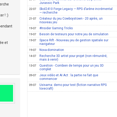
Jurassic Park
herche
Skol2410 Forge Legacy — RPG d’arène incrémental
22-07
— recherche
r ! :)
Créateur du jeu Cowboystown - 20 après, un
21-07
nouveau jeu
 pendant
#Insider Gaming Tricks
19-07
Besoin de testeurs pour notre jeu de simulation
19-07
Space Rift - Nouveau jeu de gestion spatiale sur
19-07
ée et
navigateur
Nova-domination
19-07
Recherche 3D artist pour projet (non rémunéré,
14-07
mais à venir)
Question - Combien de temps pour un jeu 3D
13-07
complet
Jeux vidéo et AI Act : la partie ne fait que
09-07
commencer
Uxisama: demo pour test (fiction narrative RPG
09-07
lovecraft)