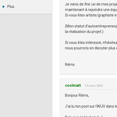
Métiers et compétences
Je viens de finir un de mes pro
Twitter
Plus
Youtube
maintenant à rejoindre une équip
Annonceurs
LinkedIn
Si vous êtes artiste/graphiste e
Statistiques
Facebook
Plan du site
Instagram
(Mon statut d'autoentrepreneur
Sitemap XML
Pinterest
la réalisation du projet.)
Ping Awards
A propos
Si vous êtes intéressé, n'hésit
Mentions légales
nous pourrons en discuter plus en
Réms
coolmatt
13 mars 2025
Bonjour Réms,
J'ai lu ton post sur l'AFJV dans