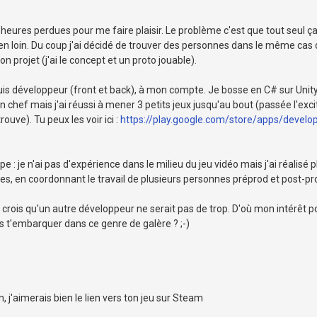
 heures perdues pour me faire plaisir. Le problème c'est que tout seul ç
en loin. Du coup j'ai décidé de trouver des personnes dans le même cas
n projet (j'ai le concept et un proto jouable).
suis développeur (front et back), à mon compte. Je bosse en C# sur Unity
chef mais j'ai réussi à mener 3 petits jeux jusqu'au bout (passée l'exci
 trouve). Tu peux les voir ici :
https://play.google.com/store/apps/develo
e : je n'ai pas d'expérience dans le milieu du jeu vidéo mais j'ai réalisé 
es, en coordonnant le travail de plusieurs personnes préprod et post-pr
je crois qu'un autre développeur ne serait pas de trop. D'où mon intérêt p
 t'embarquer dans ce genre de galère ? ;-)
, j'aimerais bien le lien vers ton jeu sur Steam