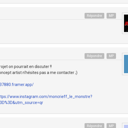
Répondre
MP
Répondre
MP
ojet on pourrait en discuter !!
concept artist n'hésites pas a me contacter ;)
-537880.framer.app/
ttps://www.instagram.com/moncrieff_le_monstre?
3D%3D&utm_source=qr
Répondre
MP