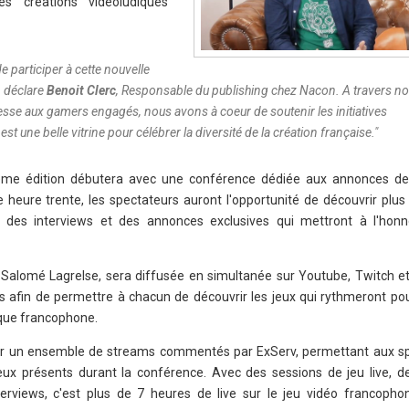
s créations vidéoludiques
participer à cette nouvelle
, déclare
Benoit Clerc
, Responsable du publishing chez Nacon. A travers no
resse aux gamers engagés, nous avons à coeur de soutenir les initiatives
st une belle vitrine pour célébrer la diversité de la création française.
"
sième édition débutera avec une conférence dédiée aux annonces de
heure trente, les spectateurs auront l'opportunité de découvrir plus 
 des interviews et des annonces exclusives qui mettront à l'honn
alomé Lagrelse, sera diffusée en simultanée sur Youtube, Twitch e
is afin de permettre à chacun de découvrir les jeux qui rythmeront po
ique francophone.
par un ensemble de streams commentés par ExServ, permettant aux s
jeux présents durant la conférence. Avec des sessions de jeu live, 
views, c'est plus de 7 heures de live sur le jeu vidéo francopho