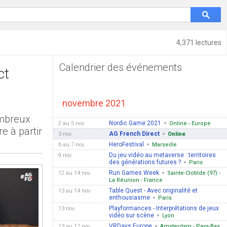
4,371 lectures
Calendrier des événements
ct
novembre 2021
ombreux
Nordic Game 2021
2 au 5 nov.
Online - Europe
e à partir
AG French Direct
3 nov.
Online
HeroFestival
6 au 7 nov.
Marseille
Du jeu vidéo au metaverse : territoires
9 nov.
des générations futures ?
Paris
Run Games Week
12 au 14 nov.
Sainte-Clotilde (97) -
La Réunion - France
Table Quest - Avec originalité et
13 au 14 nov.
enthousiasme
Paris
Playformances - Interprétations de jeux
13 nov.
vidéo sur scène
Lyon
VRDays Europe
13 au 17 nov.
Amsterdam - Pays-Bas