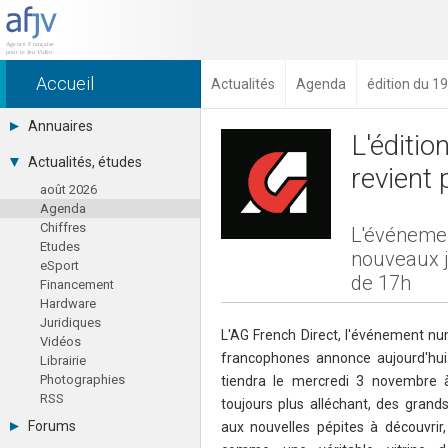
Accueil
Actualités
Agenda
édition du 1
Annuaires
L'éditi
Toutes les sociétés (691)
Actualités, études
revient
Studios (418)
août 2026
Editeurs (49)
Agenda
Distributeurs (16)
Chiffres
Hard. / Accessoires (10)
L'événemen
Etudes
Middlewares (15)
nouveaux j
eSport
Prestataires (99)
de 17h
Financement
Assoc. / Syndicats (21)
Hardware
Formations / Ecoles (46)
Juridiques
Presse spécialisée (17)
L'AG French Direct, l'événement nu
Vidéos
francophones annonce aujourd'hui 
Librairie
Photographies
tiendra le mercredi 3 novembre
RSS
toujours plus alléchant, des grand
Forums
aux nouvelles pépites à découvrir,