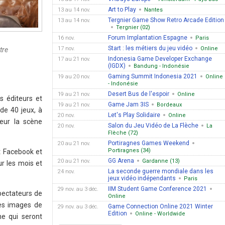
Art to Play
13 au 14 nov.
Nantes
Tergnier Game Show Retro Arcade Edition
13 au 14 nov.
Tergnier (02)
Forum Implantation Espagne
16 nov.
Paris
Start : les métiers du jeu vidéo
17 nov.
Online
tre
Indonesia Game Developer Exchange
17 au 21 nov.
(IGDX)
Bandung - Indonésie
Gaming Summit Indonesia 2021
19 au 20 nov.
Online
- Indonésie
Desert Bus de l'espoir
19 au 21 nov.
Online
s éditeurs et
Game Jam 3IS
19 au 21 nov.
Bordeaux
de 40 jeux, à
Let's Play Solidaire
20 nov.
Online
eur la scène
Salon du Jeu Vidéo de La Flèche
20 nov.
La
Flèche (72)
Portiragnes Games Weekend
20 au 21 nov.
Portiragnes (34)
t Facebook et
GG Arena
20 au 21 nov.
Gardanne (13)
ur les mois et
La seconde guerre mondiale dans les
24 nov.
jeux vidéo indépendants
Paris
IIM Student Game Conference 2021
29 nov. au 3 déc.
pectateurs de
Online
des images de
Game Connection Online 2021 Winter
29 nov. au 3 déc.
Edition
Online - Worldwide
ne qui seront