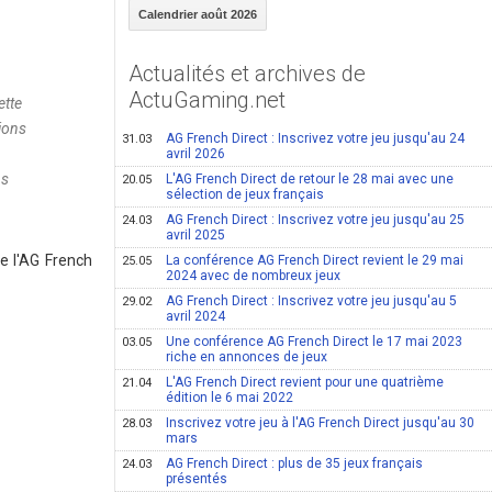
Calendrier août 2026
Actualités et archives de
ActuGaming.net
ette
ions
AG French Direct : Inscrivez votre jeu jusqu'au 24
31.03
avril 2026
ns
L'AG French Direct de retour le 28 mai avec une
20.05
sélection de jeux français
AG French Direct : Inscrivez votre jeu jusqu'au 25
24.03
avril 2025
e l'AG French
La conférence AG French Direct revient le 29 mai
25.05
2024 avec de nombreux jeux
AG French Direct : Inscrivez votre jeu jusqu'au 5
29.02
avril 2024
Une conférence AG French Direct le 17 mai 2023
03.05
riche en annonces de jeux
L'AG French Direct revient pour une quatrième
21.04
édition le 6 mai 2022
Inscrivez votre jeu à l'AG French Direct jusqu'au 30
28.03
mars
AG French Direct : plus de 35 jeux français
24.03
présentés