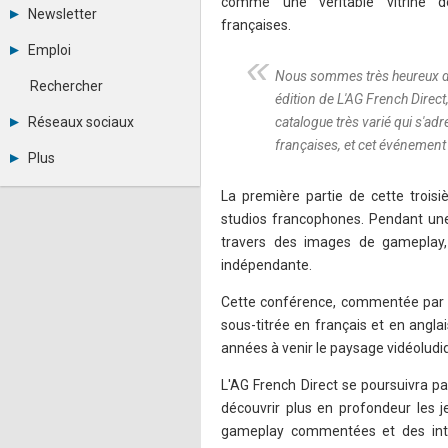
comme une véritable vitrine de
Tous les forums
Newsletter
Créer un compte
françaises.
Archives
Se connecter
Emploi
Abonnement
Messages privés
Nous sommes très heureux de 
Consulter les annonces
Contacter un modérateur
Rechercher
Déposer une annonce
édition de L'AG French Direct
Observatoire de l'emploi
Réseaux sociaux
catalogue très varié qui s'ad
Métiers et compétences
françaises, et cet événement e
Twitter
Plus
Youtube
Annonceurs
LinkedIn
La première partie de cette troi
Statistiques
Facebook
studios francophones. Pendant une 
Plan du site
Instagram
travers des images de gameplay,
Sitemap XML
Pinterest
Ping Awards
indépendante.
A propos
Mentions légales
Cette conférence, commentée par S
sous-titrée en français et en angla
années à venir le paysage vidéolud
L'AG French Direct se poursuivra 
découvrir plus en profondeur les 
gameplay commentées et des inter