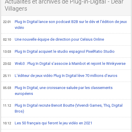
Actualités et archives de Plug-in-Digital - Dear
Villagers
Plug In Digital lance son podcast B2B sur le dév et l'édition de jeux
22.01
vidéo
Une nouvelle équipe de direction pour Celsius Online
02.10
Plug In Digital acquiert le studio espagnol PixelRatio Studio
13.03
Web3 : Plug In Digital s'associe à Mainbot et rejoint le Winkyverse
23.02
L'éditeur de jeux vidéo Plug In Digital lève 70 millions d'euros
25.11
Plug In Digital, une croissance saluée par les classements
05.03
européens
Plug In Digital recrute Benoit Boutte (Vivendi Games, Thq, Digital
11.12
Bros)
Les 50 français qui feront le jeu vidéo en 2021
10.12