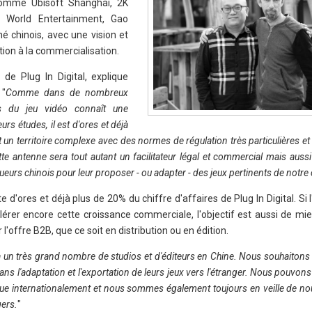
comme Ubisoft Shanghai, 2K
 World Entertainment, Gao
é chinois, avec une vision et
tion à la commercialisation.
de Plug In Digital, explique
 "
Comme dans de nombreux
is du jeu vidéo connaît une
rs études, il est d'ores et déjà
 un territoire complexe avec des normes de régulation très particulières et
ette antenne sera tout autant un facilitateur légal et commercial mais aus
eurs chinois pour leur proposer - ou adapter - des jeux pertinents de notre
 d'ores et déjà plus de 20% du chiffre d'affaires de Plug In Digital. Si 
rer encore cette croissance commerciale, l'objectif est aussi de mie
l'offre B2B, que ce soit en distribution ou en édition.
 a un très grand nombre de studios et d'éditeurs en Chine. Nous souhaitons
ns l'adaptation et l'exportation de leurs jeux vers l'étranger. Nous pouvon
nnue internationalement et nous sommes également toujours en veille de no
gers.
"