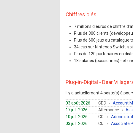
Chiffres clés
7 millions d'euros de chiffre d'
Plus de 300 clients (développeu
Plus de 600 jeux au catalogue 
34 jeux sur Nintendo Switch, so
Plus de 120 partenaires en distr
18 salariés (passionnés) - et un
Plug-in-Digital - Dear Village
Il y a actuellement 4 poste(s) à pourv
03 août 2026
CDD
Account M
17 juil. 2026
Alternance
Ass
10 juil. 2026
CDI
Administrat
03 juil. 2026
CDI
Associate P