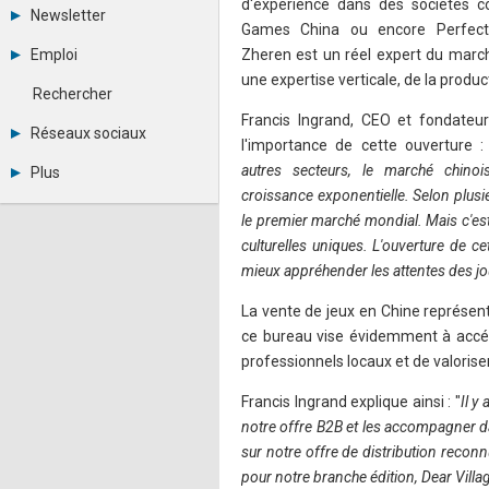
d'expérience dans des sociétés 
Tous les forums
Newsletter
Créer un compte
Games China ou encore Perfect
Archives
Se connecter
Emploi
Zheren est un réel expert du march
Abonnement
Messages privés
une expertise verticale, de la produc
Consulter les annonces
Contacter un modérateur
Rechercher
Déposer une annonce
Francis Ingrand, CEO et fondateur 
Observatoire de l'emploi
Réseaux sociaux
l'importance de cette ouverture :
Métiers et compétences
Twitter
autres secteurs, le marché chino
Plus
Youtube
croissance exponentielle. Selon plusieu
Annonceurs
LinkedIn
le premier marché mondial. Mais c'est
Statistiques
Facebook
Plan du site
culturelles uniques. L'ouverture de c
Instagram
Sitemap XML
Pinterest
mieux appréhender les attentes des jou
Ping Awards
A propos
La vente de jeux en Chine représente
Mentions légales
ce bureau vise évidemment à accélé
professionnels locaux et de valoriser 
Francis Ingrand explique ainsi : "
Il y
notre offre B2B et les accompagner da
sur notre offre de distribution reco
pour notre branche édition, Dear Villa