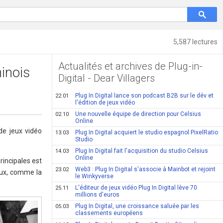
5,587 lectures
Actualités et archives de Plug-in-
hinois
Digital - Dear Villagers
Plug In Digital lance son podcast B2B sur le dév et
22.01
l'édition de jeux vidéo
Une nouvelle équipe de direction pour Celsius
02.10
Online
e de jeux vidéo
Plug In Digital acquiert le studio espagnol PixelRatio
13.03
Studio
Plug In Digital fait l'acquisition du studio Celsius
14.03
Online
rincipales est
Web3 : Plug In Digital s'associe à Mainbot et rejoint
23.02
iaux, comme la
le Winkyverse
L'éditeur de jeux vidéo Plug In Digital lève 70
25.11
millions d'euros
Plug In Digital, une croissance saluée par les
05.03
classements européens