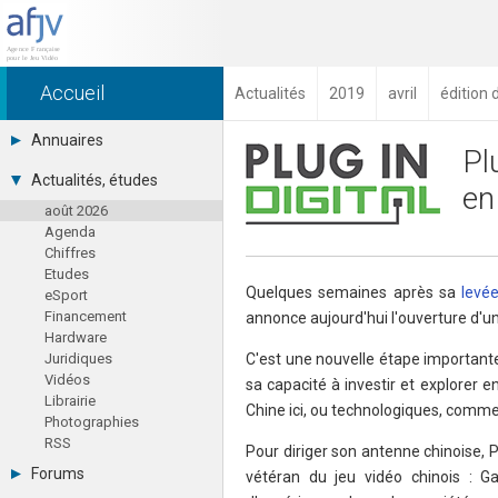
Accueil
Actualités
2019
avril
édition 
Annuaires
Pl
Toutes les sociétés (691)
Actualités, études
en
Studios (418)
août 2026
Editeurs (49)
Agenda
Distributeurs (16)
Chiffres
Hard. / Accessoires (10)
Etudes
Middlewares (15)
Quelques semaines après sa
levé
eSport
Prestataires (99)
Financement
annonce aujourd'hui l'ouverture d'u
Assoc. / Syndicats (21)
Hardware
Formations / Ecoles (46)
Juridiques
C'est une nouvelle étape importante 
Presse spécialisée (17)
Vidéos
sa capacité à investir et explorer 
Librairie
Chine ici, ou technologiques, comm
Photographies
RSS
Pour diriger son antenne chinoise, Pl
Forums
vétéran du jeu vidéo chinois : 