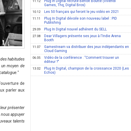
Plug In Digital recrute Benoit Boutte (Vivendi
11.12
Games, Thq, Digital Bros)
Les 50 français qui feront le jeu vidéo en 2021
10.12
Plug In Digital dévoile son nouveau label : PID
11.11
Publishing
Plug In Digital nouvel adhérent du SELL
29.09
Dear Villagers présente ses jeux à l'Indie Arena
27.08
Booth
Gamestream va distribuer des jeux indépendants en
11.07
Cloud Gaming
Vidéo de la conférence : "Comment trouver un
06.05
 des habitudes
éditeur ?"
si un moyen de
Plug In Digital, champion de la croissance 2020 (Les
13.02
 catalogue.
"
Echos)
l'ouverture de
ux parler aux
 leur présenter
s nous appuyer
uveaux talents