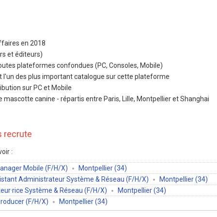
affaires en 2018
rs et éditeurs)
toutes plateformes confondues (PC, Consoles, Mobile)
it l'un des plus important catalogue sur cette plateforme
ibution sur PC et Mobile
e mascotte canine - répartis entre Paris, Lille, Montpellier et Shanghai
rs recrute
oir :
anager Mobile (F/H/X)
Montpellier (34)
istant Administrateur Système & Réseau (F/H/X)
Montpellier (34)
eur·rice Système & Réseau (F/H/X)
Montpellier (34)
roducer (F/H/X)
Montpellier (34)