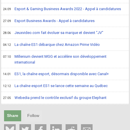
Esport & Gaming Business Awards 2022 - Appel à candidatures
24.09
Esport Business Awards - Appel à candidatures
27.09
Jeuxvideo.com fait évoluer sa marque et devient "JV"
28.06
La chaîne ES1 débarque chez Amazon Prime Vidéo
04.12
Millenium devient MGG et accélère son développement
07.10
international
ES1, la chaîne esport, désormais disponible avec Canal+
14.01
La chaîne esport ES1 se lance cette semaine au Québec
12.12
Webedia prend le contrôle exclusif du groupe Elephant
27.05
Share
Follow