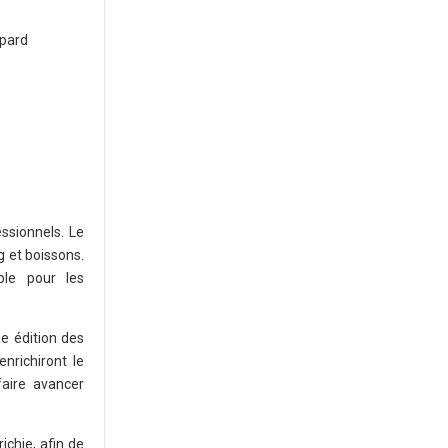
ipard
ssionnels. Le
g et boissons.
ble pour les
e édition des
nrichiront le
faire avancer
chie, afin de