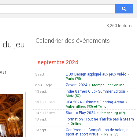
3,260 lectures
Calendrier des événements
 du jeu
septembre 2024
our
L'UX Design appliqué aux jeux vidéo
5 sept.
Paris (75)
Zevent 2024
6 au 8 sept.
Montpellier / online
Indie Games Club - Summer Edition
13 sept.
Metz (57)
UFA 2024 - Ultimate Fighting Arena
13 au 15 sept.
Aubervilliers (93) et Twitch
Start to Play 2024
14 au 15 sept.
Strasbourg (67)
Formation : Tout ne s’arrête pas à Steam
18 sept.
Online
Conférence : Compétition de salon, e-
19 sept.
sport et sport virtuel
Paris (75)