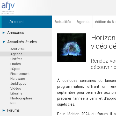
Accueil
Actualités
Agenda
édition du 6
Annuaires
Horizon(
Toutes les sociétés (691)
Actualités, études
vidéo d
Studios (418)
août 2026
Editeurs (49)
Agenda
Distributeurs (16)
Chiffres
Hard. / Accessoires (10)
Rendez-vou
Etudes
Middlewares (15)
découvrir 
eSport
Prestataires (99)
Financement
Assoc. / Syndicats (21)
Hardware
Formations / Ecoles (46)
À quelques semaines du lanceme
Juridiques
Presse spécialisée (17)
programmation, offrant un re
Vidéos
septembre pour permettre aux pro
Librairie
Photographies
préparer l'année à venir et d'appro
RSS
sujets clés.
Forums
Pour l'édition 2024 du forum, il 