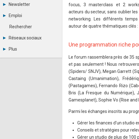
Tous les forums
Newsletter
focus, 3 masterclass et 2 work
Créer un compte
acteurs du secteur, sans oublier l
Archives
Se connecter
Emploi
Abonnement
networking. Les différents temps
Messages privés
Consulter les annonces
Contacter un modérateur
autour de quatre thématiques clés : l
Rechercher
Déposer une annonce
Observatoire de l'emploi
Réseaux sociaux
Métiers et compétences
Une programmation riche po
Twitter
Plus
Youtube
Le forum rassemblera près de 35 spe
Annonceurs
LinkedIn
Statistiques
Facebook
et pas seulement ! Nous retrouve
Plan du site
Instagram
(Spiders/ SNJV), Megan Garrett (S
Sitemap XML
Pinterest
Castaing (Umanimation), Frédéri
Ping Awards
(Pastagames), Fernando Rizo (Cabo
A propos
Bris (La Fresque du Numérique), Ju
Mentions légales
Gamesplanet), Sophie Vo (Rise and P
Parmi les échanges inscrits au pro
Gérer les finances d'un studio
Conseils et stratégies pour rele
Gérer un studio de plus de 10