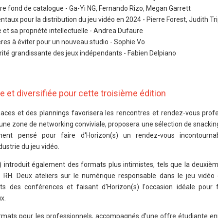
tre fond de catalogue - Ga-Yi NG, Fernando Rizo, Megan Garrett
x pour la distribution du jeu vidéo en 2024 - Pierre Forest, Judith Tr
 et sa propriété intellectuelle - Andrea Dufaure
ères à éviter pour un nouveau studio - Sophie Vo
rité grandissante des jeux indépendants - Fabien Delpiano
et diversifiée pour cette troisième édition
paces et des plannings favorisera les rencontres et rendez-vous profe
une zone de networking conviviale, proposera une sélection de snackin
ent pensé pour faire d'Horizon(s) un rendez-vous incontourna
dustrie du jeu vidéo.
) introduit également des formats plus intimistes, tels que la deuxièm
RH. Deux ateliers sur le numérique responsable dans le jeu vidéo e
s des conférences et faisant d'Horizon(s) l'occasion idéale pour 
ux.
ats pour les professionnels, accompagnés d'une offre étudiante enri