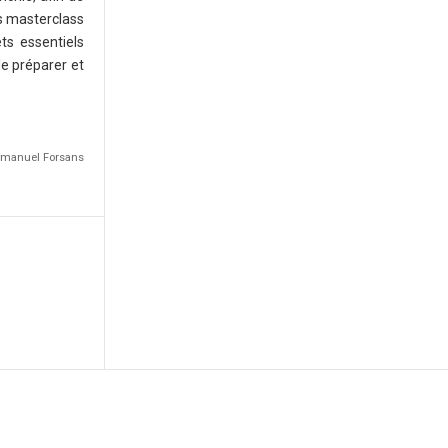
s masterclass
ts essentiels
de préparer et
Emmanuel Forsans