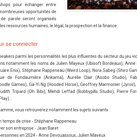
shops pour échanger entre
es nombreuses opportunités de
 de parole seront organisés
es ressources humaines, le légal, la prospection et la finance.
ur se connecter
akers parmi les personnalités les plus influentes du secteur du jeu v
rons notamment les noms de Julien Mayeux (Ubisoft Bordeaux), Ann
quare Enix), Stéphane Rappeneau (Weird Loop), Nora Sabeg (Shiro Ga
que de Fondaumière (Ankama), Aurélie Clair (Asobo Studio), Fab
odle Games), Ga-Yi Ng (Hooded Horse), Geoffrey Marmonier (Jyros),
dith Tripard (Oh Bibi), Mehdi Leffad (Bobbypills Studio), Pierre For
lay)...
gramme, vous retrouverez notamment les sujets suivants :
 en temps de crise - Stéphane Rappeneau
ver son entreprise - Jean Baret
0 personnes en 2024 - Anne Devouassoux, Julien Mayeux