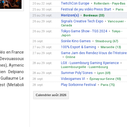
TwitchCon Europe
20 au 22 sept.
Rotterdam - Pays-Bas
Festival de jeu vidéo Press Start
25 au 30 sept.
Paris
Horizon(s)
25 au 26 sept.
Bordeaux (33)
Signals Creative Tech Expo
26 au 29 sept.
Vancouver -
Canada
Tokyo Game Show - TGS 2024
26 au 29 sept.
Tokyo -
Japon
Soirée Kino Games
26 sept.
Strasbourg (67)
100% Esport & Gaming
27 au 29 sept.
Marseille (13)
idéo en France
Game Jam des Rendez-Vous de l'Histoire
27 au 29 sept.
Online
e Devouassoux
LGX - Luxembourg Gaming Xperience
28 au 29 sept.
mes), Aymeric
Luxembourgville - Luxembourg
ien Delpiano
Summer Poly'Gones
28 au 29 sept.
Lyon (69)
 Guillaume Le
Videogames VI
28 sept.
Épinay-sur-Seine (93)
est (Metaboli
Play Sorbonne Festival
28 sept.
Paris (75)
Calendrier août 2026