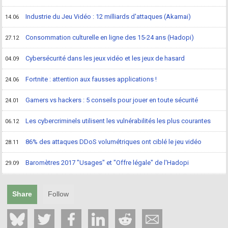
Industrie du Jeu Vidéo : 12 milliards d'attaques (Akamai)
14.06
Consommation culturelle en ligne des 15-24 ans (Hadopi)
27.12
Cybersécurité dans les jeux vidéo et les jeux de hasard
04.09
Fortnite : attention aux fausses applications !
24.06
Gamers vs hackers : 5 conseils pour jouer en toute sécurité
24.01
Les cybercriminels utilisent les vulnérabilités les plus courantes
06.12
86% des attaques DDoS volumétriques ont ciblé le jeu vidéo
28.11
Baromètres 2017 "Usages" et "Offre légale" de l'Hadopi
29.09
Share
Follow