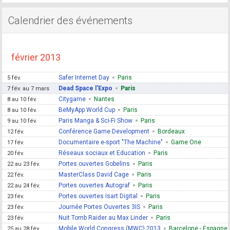
Calendrier des événements
février 2013
Safer Internet Day
Paris
5 fév.
Dead Space l'Expo
Paris
7 fév. au 7 mars
Citygame
Nantes
8 au 10 fév.
BeMyApp World Cup
Paris
8 au 10 fév.
Paris Manga & Sci-Fi Show
Paris
9 au 10 fév.
Conférence Game Development
Bordeaux
12 fév.
Documentaire e-sport "The Machine"
Game One
17 fév.
Réseaux sociaux et Education
Paris
20 fév.
Portes ouvertes Gobelins
Paris
22 au 23 fév.
MasterClass David Cage
Paris
22 fév.
Portes ouvertes Autograf
Paris
22 au 24 fév.
Portes ouvertes Isart Digital
Paris
23 fév.
Journée Portes Ouvertes 3IS
Paris
23 fév.
Nuit Tomb Raider au Max Linder
Paris
23 fév.
Mobile World Congress (MWC) 2013
Barcelone - Espagne
25 au 28 fév.