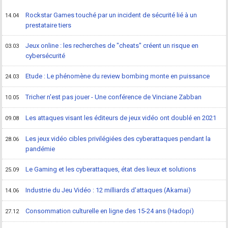
Rockstar Games touché par un incident de sécurité lié à un
14.04
prestataire tiers
Jeux online : les recherches de "cheats" créent un risque en
03.03
cybersécurité
Etude : Le phénomène du review bombing monte en puissance
24.03
Tricher n'est pas jouer - Une conférence de Vinciane Zabban
10.05
Les attaques visant les éditeurs de jeux vidéo ont doublé en 2021
09.08
Les jeux vidéo cibles privilégiées des cyberattaques pendant la
28.06
pandémie
Le Gaming et les cyberattaques, état des lieux et solutions
25.09
Industrie du Jeu Vidéo : 12 milliards d'attaques (Akamai)
14.06
Consommation culturelle en ligne des 15-24 ans (Hadopi)
27.12