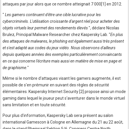
attaques par jour alors que ce nombre atteignait 7 000[1] en 2012.
"
Les gamers continuent d'être une cible lucrative pour les
cybercriminels. L'utilisation croissante d'argent réel pour acheter des
objets virtuels leur permet des rendements élevés
", déclare Nicolas
Brulez, Principal Malware Researcher chez Kaspersky Lab. "
En plus
des attaques de malwares, le phishing est également aussi très présent
et s'est adapté aux codes du jeux vidéo. Nous observons d'ailleurs
depuis quelques années des exemples particulièrement convaincants
en ce qui concerne l'écriture mais aussi en matière de mise en page et
de graphisme.
"
Même si le nombre d'attaques visant les gamers augmente, il est
possible de s'en prémunir en suivant des règles de sécurité
élémentaires. Kaspersky Internet Security [2] propose ainsi un mode
gaming dans lequel le joueur peut s'aventurer dans le monde virtuel
sans limitation et en toute sécurité.
Pour plus d'information, Kaspersky Lab sera présent au salon
international Gamescon à Cologne en Allemagne du 21 au 22 août,
dans le stand Rheinsaal Sektion 5/6, Congress Centre North.