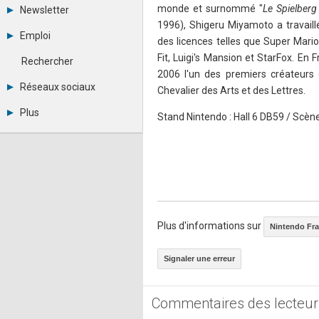
Tous les forums
monde et surnommé "
Le Spielberg
Newsletter
Créer un compte
1996), Shigeru Miyamoto a travaill
Archives
Se connecter
Emploi
des licences telles que Super Mario
Abonnement
Messages privés
Consulter les annonces
Fit, Luigi's Mansion et StarFox. E
Contacter un modérateur
Rechercher
Déposer une annonce
2006 l'un des premiers créateurs 
Observatoire de l'emploi
Réseaux sociaux
Chevalier des Arts et des Lettres.
Métiers et compétences
Twitter
Plus
Stand Nintendo : Hall 6 DB59 / Scène
Youtube
Annonceurs
LinkedIn
Statistiques
Facebook
Plan du site
Instagram
Sitemap XML
Pinterest
Ping Awards
A propos
Mentions légales
Plus d'informations sur
Nintendo Fr
Signaler une erreur
Commentaires des lecteur