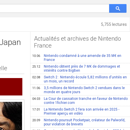
5,755 lectures
Actualités et archives de Nintendo
 Japan
France
Nintendo condamné à une amende de 35 M€ en
10.06
France
Nintendo obtient près de 7 M€ de dommages et
lle
25.12
intérêts contre BigBen
Switch 2 : Nintendo écoule 5,82 millions d'unités en
02.08
un mois, un record
3,5 millions de Nintendo Switch 2 vendues dans le
11.06
monde en quatre jours
La Cour de cassation tranche en faveur de Nintendo
04.03
contre 1fichier.com
La Nintendo Switch 2 fera son arrivée en 2025 -
17.01
Premier aperçu en vidéo
Nintendo poursuit Pocketpair, créateur de Palworld,
20.09
pour violation de brevets