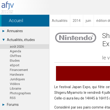
Accueil
Actualités
2014
juin
édition d
Annuaires
Sh
Toutes les sociétés (691)
Actualités, études
Ex
Studios (418)
août 2026
Editeurs (49)
Agenda
Distributeurs (16)
Chiffres
Hard. / Accessoires (10)
le 
Etudes
Middlewares (15)
eSport
Prestataires (99)
Financement
Assoc. / Syndicats (21)
Hardware
Formations / Ecoles (46)
Juridiques
Presse spécialisée (17)
Vidéos
Le festival Japan Expo, qui fête c
Librairie
Shigeru Miyamoto le vendredi 4 juil
Photographies
RSS
Celle-ci aura lieu de 14H45 à 16H15 
Forums
Considéré par ses pairs comme étan