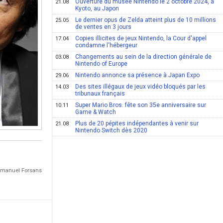
Ouverture du musée Nintendo le 2 octobre 2024, à
21.08
Kyoto, au Japon
Le dernier opus de Zelda atteint plus de 10 millions
25.05
de ventes en 3 jours
Copies illicites de jeux Nintendo, la Cour d'appel
17.04
condamne l'hébergeur
Changements au sein de la direction générale de
03.08
Nintendo of Europe
Nintendo annonce sa présence à Japan Expo
29.06
Des sites illégaux de jeux vidéo bloqués par les
14.03
tribunaux français
Super Mario Bros. fête son 35e anniversaire sur
10.11
Game & Watch
Plus de 20 pépites indépendantes à venir sur
21.08
Nintendo Switch dès 2020
Emmanuel Forsans