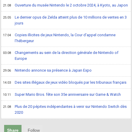
Ouverture du musée Nintendo le 2 octobre 2024, à Kyoto, au Japon
21.08
Le dernier opus de Zelda atteint plus de 10 millions de ventes en 3
25.05
jours
Copies illicites de jeux Nintendo, la Cour d'appel condamne
17.04
l'hébergeur
Changements au sein de la direction générale de Nintendo of
03.08
Europe
Nintendo annonce sa présence à Japan Expo
29.06
Des sites illégaux de jeux vidéo bloqués par les tribunaux français
14.03
Super Mario Bros. fête son 35e anniversaire sur Game & Watch
10.11
Plus de 20 pépites indépendantes à venir sur Nintendo Switch dès
21.08
2020
Share
Follow