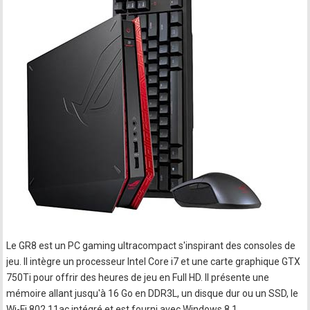
Le GR8 est un PC gaming ultracompact s'inspirant des consoles de
jeu. Il intègre un processeur Intel Core i7 et une carte graphique GTX
750Ti pour offrir des heures de jeu en Full HD. Il présente une
mémoire allant jusqu'à 16 Go en DDR3L, un disque dur ou un SSD, le
Wi-Fi 802.11ac intégré et est fourni avec Windows 8.1.