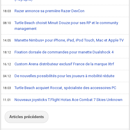
Razer annonce sa première Razer DevCon
18.03
Turtle Beach choisit Minuit Douze pour ses RP et le community
08.10
management
Manette Nimbus+ pour iPhone, iPad, iPod Touch, Mac et Apple TV
14.05
Fixation dorsale de commandes pour manette Dualshock 4
18.12
Custom Arena distributeur exclusif France de la marque Xtrf
16.12
De nouvelles possibilités pour les joueurs à mobilité réduite
04.12
Turtle Beach acquiert Roccat, spécialiste des accessoires PC
18.03
Nouveaux joysticks T.Flight Hotas Ace Combat 7 Skies Unknown
11.01
Articles précédents