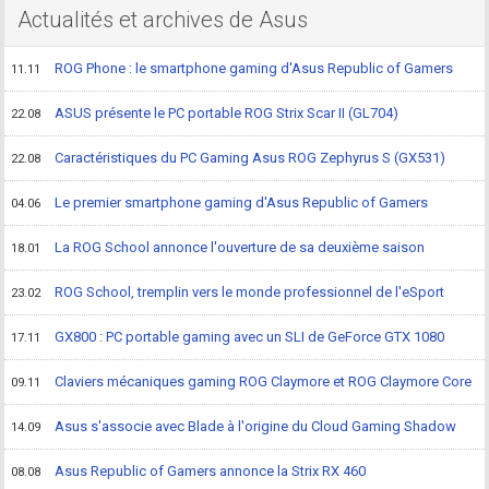
Actualités et archives de Asus
ROG Phone : le smartphone gaming d'Asus Republic of Gamers
11.11
ASUS présente le PC portable ROG Strix Scar II (GL704)
22.08
Caractéristiques du PC Gaming Asus ROG Zephyrus S (GX531)
22.08
Le premier smartphone gaming d'Asus Republic of Gamers
04.06
La ROG School annonce l'ouverture de sa deuxième saison
18.01
ROG School, tremplin vers le monde professionnel de l'eSport
23.02
GX800 : PC portable gaming avec un SLI de GeForce GTX 1080
17.11
Claviers mécaniques gaming ROG Claymore et ROG Claymore Core
09.11
Asus s'associe avec Blade à l'origine du Cloud Gaming Shadow
14.09
Asus Republic of Gamers annonce la Strix RX 460
08.08