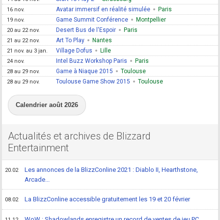
Avatar immersif en réalité simulée
Paris
16 nov.
Game Summit Conférence
Montpellier
19 nov.
Desert Bus de l'Espoir
Paris
20 au 22 nov.
Art To Play
Nantes
21 au 22 nov.
Village Dofus
Lille
21 nov. au 3 jan.
Intel Buzz Workshop Paris
Paris
24 nov.
Game à Niaque 2015
Toulouse
28 au 29 nov.
Toulouse Game Show 2015
Toulouse
28 au 29 nov.
Calendrier août 2026
Actualités et archives de Blizzard
Entertainment
Les annonces de la BlizzConline 2021 : Diablo II, Hearthstone,
20.02
Arcade...
La BlizzConline accessible gratuitement les 19 et 20 février
08.02
WoW : Shadowlands enregistre un record de ventes de jeu PC
11.12