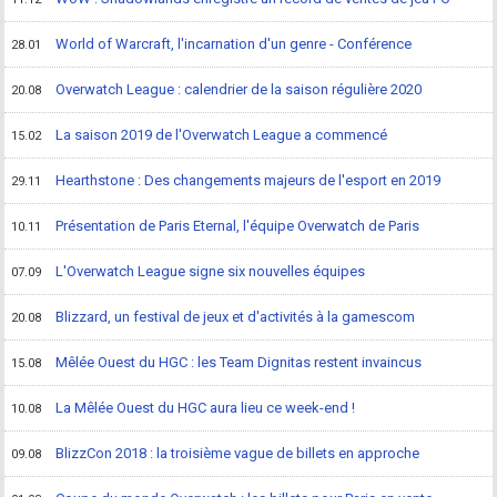
World of Warcraft, l'incarnation d'un genre - Conférence
28.01
Overwatch League : calendrier de la saison régulière 2020
20.08
La saison 2019 de l'Overwatch League a commencé
15.02
Hearthstone : Des changements majeurs de l'esport en 2019
29.11
Présentation de Paris Eternal, l'équipe Overwatch de Paris
10.11
L'Overwatch League signe six nouvelles équipes
07.09
Blizzard, un festival de jeux et d'activités à la gamescom
20.08
Mêlée Ouest du HGC : les Team Dignitas restent invaincus
15.08
La Mêlée Ouest du HGC aura lieu ce week-end !
10.08
BlizzCon 2018 : la troisième vague de billets en approche
09.08