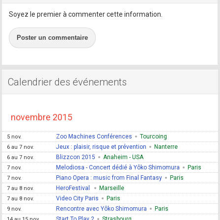
Soyez le premier à commenter cette information.
Poster un commentaire
Calendrier des événements
novembre 2015
Zoo Machines Conférences
Tourcoing
5 nov.
Jeux : plaisir, risque et prévention
Nanterre
6 au 7 nov.
Blizzcon 2015
Anaheim - USA
6 au 7 nov.
Melodiosa - Concert dédié à Yôko Shimomura
Paris
7 nov.
Piano Opera : music from Final Fantasy
Paris
7 nov.
HeroFestival
Marseille
7 au 8 nov.
Video City Paris
Paris
7 au 8 nov.
Rencontre avec Yôko Shimomura
Paris
9 nov.
Start To Play 2
Strasbourg
14 au 15 nov.