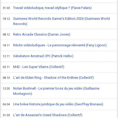
Travail vidéoludique, travail idyllique ? (Flavie Falais)
31.03
Guinness World Records Gamer's Edition 2026 (Guinness World
18.12
Records)
Retro Arcade Classics (Darran Jones)
08.12
Récits vidéoludiques - Le personnage réinventé (Fany Lignon)
18.11
Génération Amstrad CPC (Patrick Hellio)
12.11
M42 - Les Super Vilains (Collectif)
02.11
L'art de Elden Ring - Shadow of the Erdtree (Collectif)
08.10
Nolan Bushnell - Le premier boss du jeu vidéo (Guillaume
12.05
Montagnon)
Une brève histoire juridique du jeu vidéo (Geoffray Brunaux)
04.04
L'art de Assassin's Creed Shadows (Collectif)
31.03