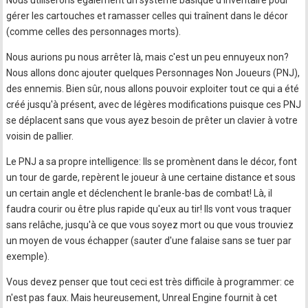
Nous utiliserons également un système basique d'inventaire pour
gérer les cartouches et ramasser celles qui traînent dans le décor
(comme celles des personnages morts).
Nous aurions pu nous arrêter là, mais c'est un peu ennuyeux non?
Nous allons donc ajouter quelques Personnages Non Joueurs (PNJ),
des ennemis. Bien sûr, nous allons pouvoir exploiter tout ce qui a été
créé jusqu'à présent, avec de légères modifications puisque ces PNJ
se déplacent sans que vous ayez besoin de prêter un clavier à votre
voisin de pallier.
Le PNJ a sa propre intelligence: Ils se promènent dans le décor, font
un tour de garde, repèrent le joueur à une certaine distance et sous
un certain angle et déclenchent le branle-bas de combat! Là, il
faudra courir ou être plus rapide qu'eux au tir! Ils vont vous traquer
sans relâche, jusqu'à ce que vous soyez mort ou que vous trouviez
un moyen de vous échapper (sauter d'une falaise sans se tuer par
exemple).
Vous devez penser que tout ceci est très difficile à programmer: ce
n'est pas faux. Mais heureusement, Unreal Engine fournit à cet