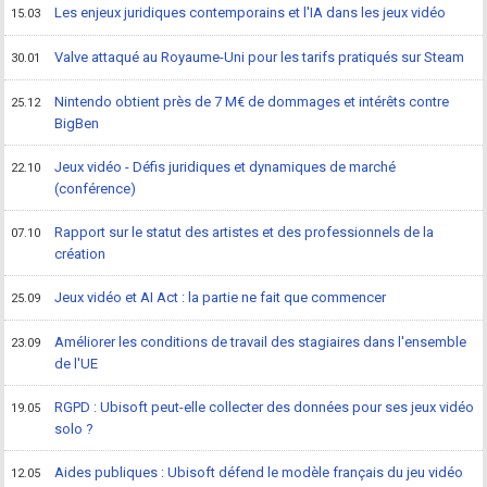
Les enjeux juridiques contemporains et l'IA dans les jeux vidéo
15.03
Valve attaqué au Royaume-Uni pour les tarifs pratiqués sur Steam
30.01
Nintendo obtient près de 7 M€ de dommages et intérêts contre
25.12
BigBen
Jeux vidéo - Défis juridiques et dynamiques de marché
22.10
(conférence)
Rapport sur le statut des artistes et des professionnels de la
07.10
création
Jeux vidéo et AI Act : la partie ne fait que commencer
25.09
Améliorer les conditions de travail des stagiaires dans l'ensemble
23.09
de l'UE
RGPD : Ubisoft peut-elle collecter des données pour ses jeux vidéo
19.05
solo ?
Aides publiques : Ubisoft défend le modèle français du jeu vidéo
12.05