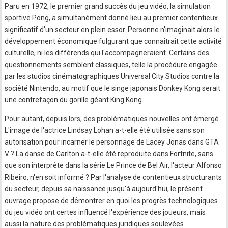
Paru en 1972, le premier grand succès du jeu vidéo, la simulation
sportive Pong, a simultanément donné lieu au premier contentieux
significatif d'un secteur en plein essor. Personne n'imaginait alors le
développement économique fulgurant que connaîtrait cette activité
culturelle, ni les différends qui l'accompagneraient. Certains des
questionnements semblent classiques, telle la procédure engagée
par les studios cinématographiques Universal City Studios contre la
société Nintendo, au motif que le singe japonais Donkey Kong serait
une contrefaçon du gorille géant King Kong.
Pour autant, depuis lors, des problématiques nouvelles ont émergé.
L'image de l'actrice Lindsay Lohan a-t-elle été utilisée sans son
autorisation pour incarner le personnage de Lacey Jonas dans GTA
V ? La danse de Carlton a-t-elle été reproduite dans Fortnite, sans
que son interprète dans la série Le Prince de Bel Air, l'acteur Alfonso
Ribeiro, n'en soit informé ? Par l'analyse de contentieux structurants
du secteur, depuis sa naissance jusqu'à aujourd'hui, le présent
ouvrage propose de démontrer en quoi les progrès technologiques
du jeu vidéo ont certes influencé l'expérience des joueurs, mais
aussi la nature des problématiques juridiques soulevées.