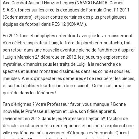
Ace Combat Assault Horizon Legacy (NAMCO BANDAI Games
S.A.S.), foncer sur les circuits exotiques de Formula One : F1 2011
(Codemasters), et jouer contre certaines des plus prestigieuses
équipes de football dans PES 12 (KONAMI).
En 2012 fans et néophytes entendront avec joie le vrombissement
d'un célèbre aspirateur. Luigi, le frère du plombier moustachu, fait
son retour dans une nouvelle aventure pleine de fantômes à aspirer
! Luigi's Mansion 2* débarque en 2012, les joueurs y explorent de
mystérieux manoirs sous les traits de Luigi, à la recherche de
spectres et autres monstres dissimulés dans les coins et sous les
meubles. A eux d'inspecter les demeures et de récupérer les pièces,
et surtout d'utiliser leur torche à bon escient... On ne sait jamais ce
qui rôde dans les ténèbres !
Fan d'énigmes ? Votre Professeur favori vous manque ? Bonne
nouvelle, le Professeur Layton et Luke, son fidèle apprenti,
reviennent en 2012 dans le jeu Professeur Layton 5*. L'action se
déroule simultanément à deux époques et nos héros explorent une
ville mystérieuse où surviennent d'étranges événements. Qui est