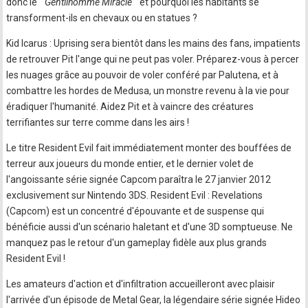
donc le "
Gentilhomme Miracle
" et pourquoi les habitants se
transforment-ils en chevaux ou en statues ?
Kid Icarus : Uprising sera bientôt dans les mains des fans, impatients
de retrouver Pit l'ange qui ne peut pas voler. Préparez-vous à percer
les nuages grâce au pouvoir de voler conféré par Palutena, et à
combattre les hordes de Medusa, un monstre revenu à la vie pour
éradiquer l'humanité. Aidez Pit et à vaincre des créatures
terrifiantes sur terre comme dans les airs !
Le titre Resident Evil fait immédiatement monter des bouffées de
terreur aux joueurs du monde entier, et le dernier volet de
l'angoissante série signée Capcom paraîtra le 27 janvier 2012
exclusivement sur Nintendo 3DS. Resident Evil : Revelations
(Capcom) est un concentré d'épouvante et de suspense qui
bénéficie aussi d'un scénario haletant et d'une 3D somptueuse. Ne
manquez pas le retour d'un gameplay fidèle aux plus grands
Resident Evil !
Les amateurs d'action et d'infiltration accueilleront avec plaisir
l'arrivée d'un épisode de Metal Gear, la légendaire série signée Hideo