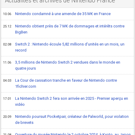
Actualités et archives de Nintendo France
Nintendo condamné à une amende de 35 M€ en France
10.06
Nintendo obtient près de 7 M€ de dommages et intérêts contre
25.12
BigBen
Switch 2 : Nintendo écoule 5,82 millions d'unités en un mois, un
02.08
record
3,5 millions de Nintendo Switch 2 vendues dans le monde en
11.06
quatre jours
La Cour de cassation tranche en faveur de Nintendo contre
04.03
1fichier.com
La Nintendo Switch 2 fera son arrivée en 2025 - Premier aperçu en
17.01
vidéo
Nintendo poursuit Pocketpair, créateur de Palworld, pour violation
20.09
de brevets
Ouverture du musée Nintendo le 2 octobre 2024, à Kyoto, au Japon
21.08