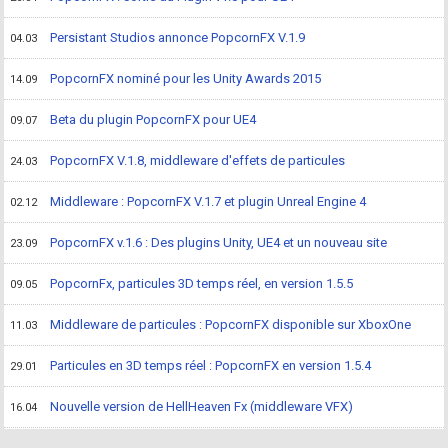
Persistant Studios annonce PopcornFX V.1.9
04.03
PopcornFX nominé pour les Unity Awards 2015
14.09
Beta du plugin PopcornFX pour UE4
09.07
PopcornFX V.1.8, middleware d'effets de particules
24.03
Middleware : PopcornFX V.1.7 et plugin Unreal Engine 4
02.12
PopcornFX v.1.6 : Des plugins Unity, UE4 et un nouveau site
23.09
PopcornFx, particules 3D temps réel, en version 1.5.5
09.05
Middleware de particules : PopcornFX disponible sur XboxOne
11.03
Particules en 3D temps réel : PopcornFX en version 1.5.4
29.01
Nouvelle version de HellHeaven Fx (middleware VFX)
16.04