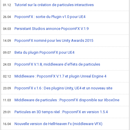
Tutoriel sur la création de particules interactives
01.12
PopcornFX : sortie du Plugin v1.0 pour UE4
26.04
Persistant Studios annonce PopcornFX V.1.9
04.03
PopcornFX nominé pour les Unity Awards 2015
14.09
Beta du plugin PopcornFX pour UE4
09.07
PopcornFX V.1.8, middleware d'effets de particules
24.03
Middleware : PopcornFX V.1.7 et plugin Unreal Engine 4
02.12
PopcornFX v.1.6 : Des plugins Unity, UE4 et un nouveau site
23.09
Middleware de particules : PopcornFX disponible sur XboxOne
11.03
Particules en 3D temps réel : PopcornFX en version 1.5.4
29.01
Nouvelle version de HellHeaven Fx (middleware VFX)
16.04