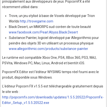
principalement aux développeurs de jeux. PopcornFX a été
récemment utilisé dans :
Trove, un jeu stylisé à base de Voxels développé par Trion
Worlds
http://trovegame.com
Black Desert, un MMORPG sud-coréen de toute beauté
www.facebook.com/Pearl.Abyss.Black.Desert
Substance Painter, logiciel développé par Allegorithmic pour
peindre des objets 3D en utilisant un processus physique
www.allegorithmic.com/products/substance-painter
Le runtime est compatible Xbox One, PS4, XBox 360, PS3, WiiU,
PSVita, Windows PC, Mac, Linux, Android et bientôt iOS.
PopcornFX Editor est l'éditeur WYSIWIG temps réel fourni avec le
produit, disponible sous Windows.
L'éditeur Popcorn FX v1.5.5 est téléchargeable gratuitement depuis
le site web :
http://popcornfx.com/downloads/updates/1.5.5.20522/PopcornFx-
Editor_Setup_v1.5.5.20522.exe