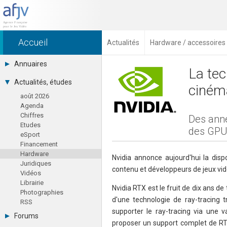
Accueil
Actualités
Hardware / accessoires
Annuaires
La tec
Toutes les sociétés (691)
Actualités, études
ciném
Studios (418)
août 2026
Editeurs (49)
Agenda
Distributeurs (16)
Chiffres
Hard. / Accessoires (10)
Des ann
Etudes
Middlewares (15)
des GPU
eSport
Prestataires (99)
Financement
Assoc. / Syndicats (21)
Hardware
Formations / Ecoles (46)
Nvidia annonce aujourd'hui la disp
Juridiques
Presse spécialisée (17)
contenu et développeurs de jeux vid
Vidéos
Librairie
Nvidia RTX est le fruit de dix ans d
Photographies
d'une technologie de ray-tracing t
RSS
supporter le ray-tracing via une va
Forums
proposer un support complet de RTX 