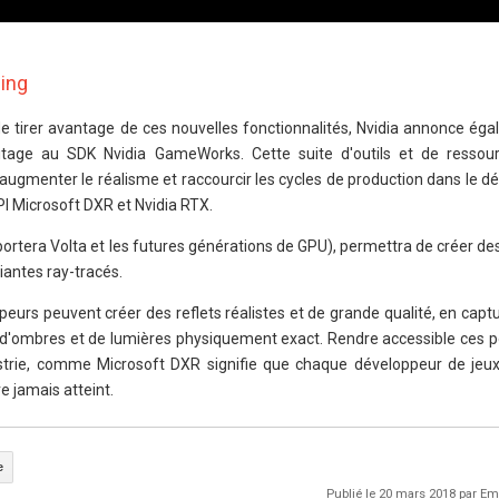
ing
 tirer avantage de ces nouvelles fonctionnalités, Nvidia annonce égal
itage au SDK Nvidia GameWorks. Cette suite d'outils et de ressou
ugmenter le réalisme et raccourcir les cycles de production dans le 
PI Microsoft DXR et Nvidia RTX.
ortera Volta et les futures générations de GPU), permettra de créer de
iantes ray-tracés.
ppeurs peuvent créer des reflets réalistes et de grande qualité, en capt
du d'ombres et de lumières physiquement exact. Rendre accessible ces po
strie, comme Microsoft DXR signifie que chaque développeur de jeu
e jamais atteint.
e
Publié le 20 mars 2018 par 