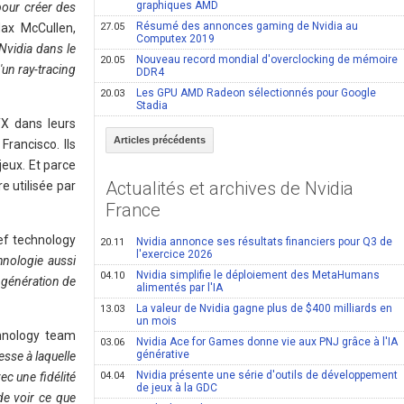
graphiques AMD
pour créer des
Résumé des annonces gaming de Nvidia au
Max McCullen,
27.05
Computex 2019
 Nvidia dans le
Nouveau record mondial d'overclocking de mémoire
20.05
un ray-tracing
DDR4
Les GPU AMD Radeon sélectionnés pour Google
20.03
Stadia
TX dans leurs
Articles précédents
rancisco. Ils
eux. Et parce
Actualités et archives de Nvidia
e utilisée par
France
ief technology
Nvidia annonce ses résultats financiers pour Q3 de
20.11
l'exercice 2026
hnologie aussi
Nvidia simplifie le déploiement des MetaHumans
04.10
e génération de
alimentés par l'IA
La valeur de Nvidia gagne plus de $400 milliards en
13.03
un mois
hnology team
Nvidia Ace for Games donne vie aux PNJ grâce à l'IA
03.06
générative
esse à laquelle
Nvidia présente une série d'outils de développement
c une fidélité
04.04
de jeux à la GDC
de voir ce que