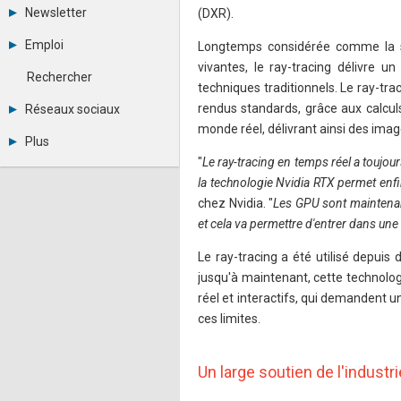
Tous les forums
Newsletter
(DXR).
Créer un compte
Archives
Se connecter
Emploi
Longtemps considérée comme la sol
Abonnement
Messages privés
vivantes, le ray-tracing délivre 
Consulter les annonces
Contacter un modérateur
Rechercher
Déposer une annonce
techniques traditionnels. Le ray-tra
Observatoire de l'emploi
rendus standards, grâce aux calcul
Réseaux sociaux
Métiers et compétences
monde réel, délivrant ainsi des imag
Twitter
Plus
Youtube
"
Le ray-tracing en temps réel a toujou
Annonceurs
LinkedIn
la technologie Nvidia RTX permet enfin 
Statistiques
Facebook
Plan du site
Instagram
chez Nvidia. "
Les GPU sont maintenant
Sitemap XML
Pinterest
et cela va permettre d'entrer dans une
Ping Awards
A propos
Le ray-tracing a été utilisé depui
Mentions légales
jusqu'à maintenant, cette technol
réel et interactifs, qui demandent 
ces limites.
Un large soutien de l'industri