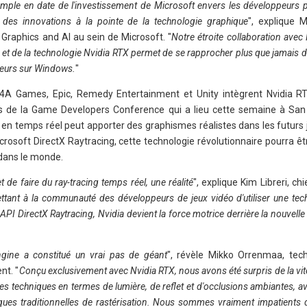
xemple en date de l'investissement de Microsoft envers les développeurs 
t des innovations à la pointe de la technologie graphique
", explique 
aphics and AI au sein de Microsoft. "
Notre étroite collaboration avec
t de la technologie Nvidia RTX permet de se rapprocher plus que jamais d'
ueurs sur Windows.
"
 4A Games, Epic, Remedy Entertainment et Unity intègrent Nvidia R
s de la Game Developers Conference qui a lieu cette semaine à San F
en temps réel peut apporter des graphismes réalistes dans les futurs j
rosoft DirectX Raytracing, cette technologie révolutionnaire pourra êtr
 dans le monde.
 de faire du ray-tracing temps réel, une réalité
", explique Kim Libreri, ch
tant à la communauté des développeurs de jeux vidéo d'utiliser une tec
 API DirectX Raytracing, Nvidia devient la force motrice derrière la nouvell
ngine a constitué un vrai pas de géant
", révèle Mikko Orrenmaa, tec
t. "
Conçu exclusivement avec Nvidia RTX, nous avons été surpris de la vit
 techniques en termes de lumière, de reflet et d'occlusions ambiantes, ave
niques traditionnelles de rastérisation. Nous sommes vraiment impatients 