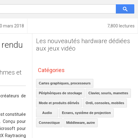
20 mars 2018
7,800 lectures
Les nouveautés hardware dédiées
u rendu
aux jeux vidéo
Catégories
thmes et
Cartes graphiques, processeurs
Périphériques de stockage
Clavier, souris, manettes
 créateurs de
Mode et produits dérivés
Ordi, consoles, mobiles
Audio
Ecrans, système de projection
est constituée
. Conçu pour
Connectique
Middleware, autre
Microsoft pour
ctX Raytracing