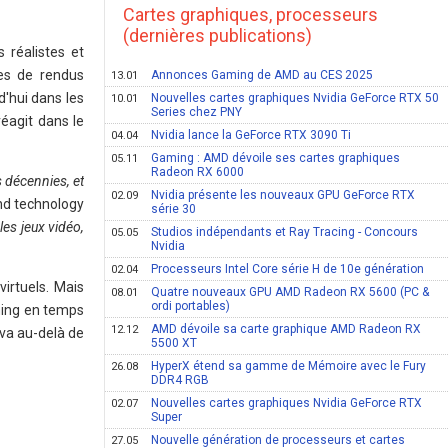
Cartes graphiques, processeurs
(dernières publications)
 réalistes et
mes de rendus
Annonces Gaming de AMD au CES 2025
13.01
d'hui dans les
Nouvelles cartes graphiques Nvidia GeForce RTX 50
10.01
Series chez PNY
éagit dans le
Nvidia lance la GeForce RTX 3090 Ti
04.04
Gaming : AMD dévoile ses cartes graphiques
05.11
Radeon RX 6000
s décennies, et
Nvidia présente les nouveaux GPU GeForce RTX
02.09
and technology
série 30
es jeux vidéo,
Studios indépendants et Ray Tracing - Concours
05.05
Nvidia
Processeurs Intel Core série H de 10e génération
02.04
irtuels. Mais
Quatre nouveaux GPU AMD Radeon RX 5600 (PC &
08.01
ordi portables)
ming en temps
AMD dévoile sa carte graphique AMD Radeon RX
12.12
 va au-delà de
5500 XT
HyperX étend sa gamme de Mémoire avec le Fury
26.08
DDR4 RGB
Nouvelles cartes graphiques Nvidia GeForce RTX
02.07
Super
Nouvelle génération de processeurs et cartes
27.05