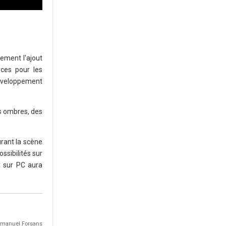
ement l'ajout
rces pour les
développement
s ombres, des
urant la scène
ssibilités sur
x sur PC aura
Emmanuel Forsans