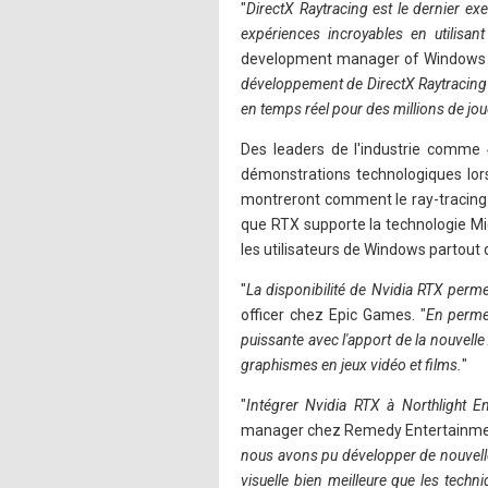
"
DirectX Raytracing est le dernier e
expériences incroyables en utilisan
development manager of Windows Gr
développement de DirectX Raytracing e
en temps réel pour des millions de jo
Des leaders de l'industrie comme
démonstrations technologiques lor
montreront comment le ray-tracing 
que RTX supporte la technologie Mic
les utilisateurs de Windows partout
"
La disponibilité de Nvidia RTX permet
officer chez Epic Games. "
En permet
puissante avec l'apport de la nouvelle
graphismes en jeux vidéo et films.
"
"
Intégrer Nvidia RTX à Northlight E
manager chez Remedy Entertainmen
nous avons pu développer de nouvelles
visuelle bien meilleure que les tech