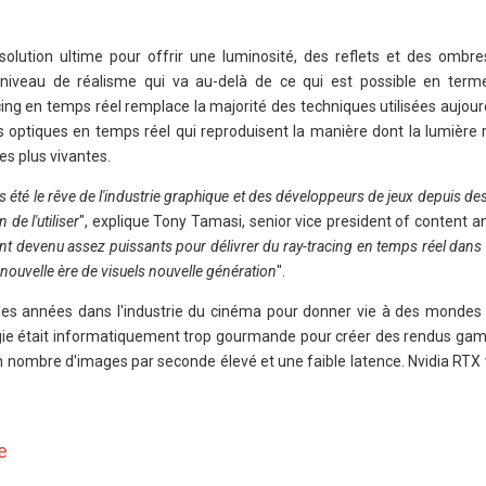
ution ultime pour offrir une luminosité, des reflets et des ombres
un niveau de réalisme qui va au-delà de ce qui est possible en ter
cing en temps réel remplace la majorité des techniques utilisées aujour
s optiques en temps réel qui reproduisent la manière dont la lumière r
es plus vivantes.
rs été le rêve de l'industrie graphique et des développeurs de jeux depuis de
de l'utiliser
", explique Tony Tamasi, senior vice president of content 
 devenu assez puissants pour délivrer du ray-tracing en temps réel dans l
 nouvelle ère de visuels nouvelle génération
".
s des années dans l'industrie du cinéma pour donner vie à des mondes v
ogie était informatiquement trop gourmande pour créer des rendus ga
un nombre d'images par seconde élevé et une faible latence. Nvidia RTX
e