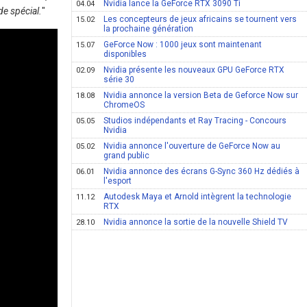
Nvidia lance la GeForce RTX 3090 Ti
04.04
de spécial.
"
Les concepteurs de jeux africains se tournent vers
15.02
la prochaine génération
GeForce Now : 1000 jeux sont maintenant
15.07
disponibles
Nvidia présente les nouveaux GPU GeForce RTX
02.09
série 30
Nvidia annonce la version Beta de Geforce Now sur
18.08
ChromeOS
Studios indépendants et Ray Tracing - Concours
05.05
Nvidia
Nvidia annonce l'ouverture de GeForce Now au
05.02
grand public
Nvidia annonce des écrans G-Sync 360 Hz dédiés à
06.01
l'esport
Autodesk Maya et Arnold intègrent la technologie
11.12
RTX
Nvidia annonce la sortie de la nouvelle Shield TV
28.10